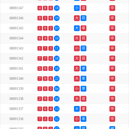
08091347
4
8
6
18
小
双
中
08091346
9
2
8
19
大
双
中
08091345
1
0
2
03
大
单
中
08091344
6
4
6
16
大
双
中
08091343
1
7
3
11
小
双
中
08091342
7
7
4
18
大
双
中
08091341
5
9
2
16
大
单
中
08091340
7
9
6
22
大
单
中
08091339
2
0
2
04
小
单
中
08091338
2
9
5
16
大
双
中
08091337
3
6
4
13
大
单
中
08091336
7
2
3
12
小
单
中