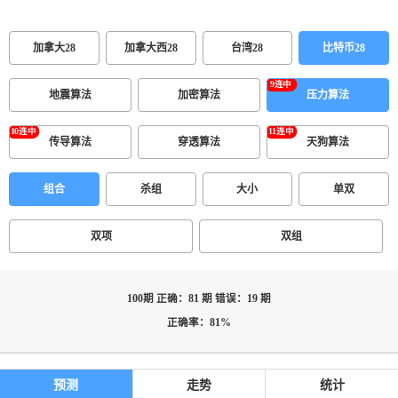
加拿大28
加拿大西28
台湾28
比特币28
地震算法
加密算法
压力算法
传导算法
穿透算法
天狗算法
组合
杀组
大小
单双
双项
双组
100期 正确：81 期 错误：19 期
正确率：81%
预测
走势
统计