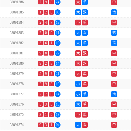
08091386
7
9
8
24
大
单
中
08091385
1
2
0
03
大
双
错
08091384
2
4
7
13
小
单
中
08091383
2
0
9
11
大
双
错
08091382
3
6
1
10
大
单
错
08091381
9
8
5
22
大
双
中
08091380
9
2
3
14
大
双
中
08091379
5
9
7
21
大
单
中
08091378
2
9
8
19
小
单
中
08091377
7
7
0
14
小
单
错
08091376
5
3
5
13
大
单
中
08091375
3
1
9
13
小
单
中
08091374
0
3
1
04
大
双
中