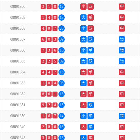
08091360
3
1
8
12
小
双
中
08091359
1
4
8
13
大
单
中
08091358
4
9
7
20
小
双
中
08091357
6
0
3
09
大
双
错
08091356
7
3
6
16
小
单
错
08091355
2
2
5
09
大
双
错
08091354
4
4
7
15
大
单
中
08091353
1
0
4
05
大
单
中
08091352
8
6
1
15
大
单
中
08091351
9
2
4
15
大
双
中
08091350
1
6
7
14
小
单
错
08091349
2
8
6
16
大
单
中
08091348
5
8
0
13
大
单
中