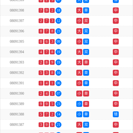
08091399
0
2
5
07
大
双
错
08091398
7
9
2
18
大
单
中
08091397
2
7
3
12
小
双
中
08091396
8
7
8
23
大
双
中
08091395
0
6
3
09
小
双
中
08091394
4
7
8
19
大
双
中
08091393
2
8
9
19
大
单
中
08091392
5
3
8
16
大
单
中
08091391
1
4
1
06
小
单
中
08091390
2
4
1
07
小
单
中
08091389
9
9
5
23
小
单
中
08091388
5
7
2
14
小
单
错
08091387
3
9
9
21
大
双
中