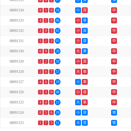
08091335
6
9
2
17
小
双
错
08091334
9
1
6
16
小
双
中
08091333
4
2
0
06
小
单
中
08091332
2
0
3
05
小
双
中
08091331
1
1
3
05
小
双
中
08091330
6
9
5
20
大
单
中
08091329
2
2
6
10
小
双
中
08091328
2
6
7
15
大
单
中
08091327
4
6
9
19
小
单
中
08091326
5
3
0
08
小
双
中
08091325
4
4
3
11
大
单
中
08091324
8
5
6
19
小
双
错
08091323
1
7
3
11
大
双
错