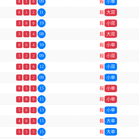
09
殺
小单
8
1
0
11
殺
大双
8
1
2
19
殺
小双
3
8
8
08
殺
大双
3
1
4
10
殺
小单
0
6
4
09
殺
小双
5
2
2
12
殺
小双
3
3
6
09
殺
小单
5
2
2
15
殺
小单
9
5
1
15
殺
小单
7
8
0
13
殺
小单
5
6
2
15
殺
大单
4
8
3
15
殺
大单
5
5
5