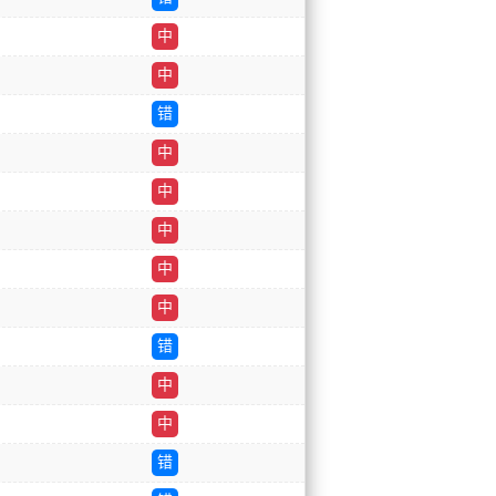
中
中
错
中
中
中
中
中
错
中
中
错