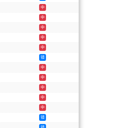
中
中
中
中
中
错
中
中
中
中
中
错
错