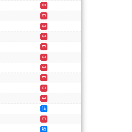
中
中
中
中
中
中
中
中
中
中
错
中
错