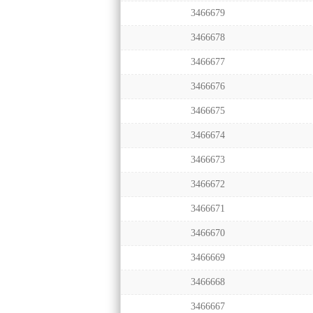
3466679
3466678
3466677
3466676
3466675
3466674
3466673
3466672
3466671
3466670
3466669
3466668
3466667