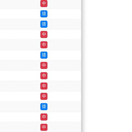
中
错
错
中
中
错
中
中
中
中
错
中
中