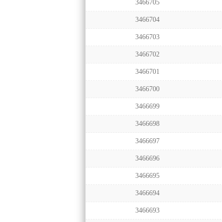
3466705
3466704
3466703
3466702
3466701
3466700
3466699
3466698
3466697
3466696
3466695
3466694
3466693