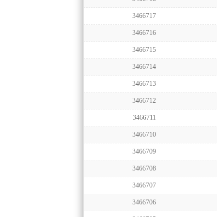
3466717
3466716
3466715
3466714
3466713
3466712
3466711
3466710
3466709
3466708
3466707
3466706