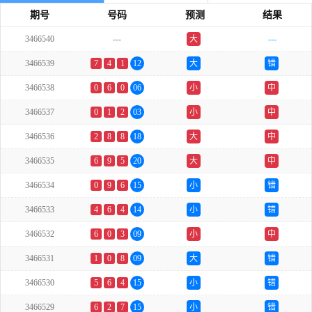
期号
号码
预测
结果
3466540
---
大
---
单
3466539
7
4
1
12
大
错
3466538
0
6
0
06
小
中
3466537
0
1
2
03
小
中
3466536
2
8
8
18
大
中
3466535
6
9
5
20
大
中
3466534
0
9
6
15
小
错
3466533
4
6
4
14
小
错
3466532
6
0
3
09
小
中
3466531
1
0
8
09
大
错
3466530
5
6
4
15
小
错
3466529
6
2
7
15
小
错