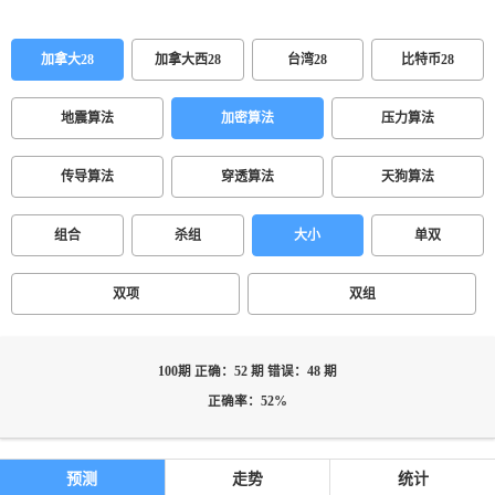
加拿大28
加拿大西28
台湾28
比特币28
地震算法
加密算法
压力算法
传导算法
穿透算法
天狗算法
组合
杀组
大小
单双
双项
双组
100期 正确：52 期 错误：48 期
正确率：52%
预测
走势
统计