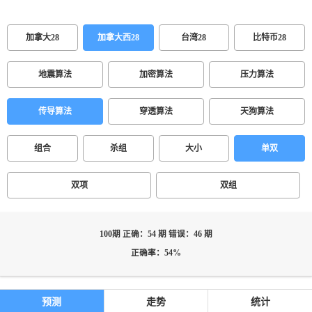
加拿大28
加拿大西28
台湾28
比特币28
地震算法
加密算法
压力算法
传导算法
穿透算法
天狗算法
组合
杀组
大小
单双
双项
双组
100期 正确：54 期 错误：46 期
正确率：54%
预测
走势
统计