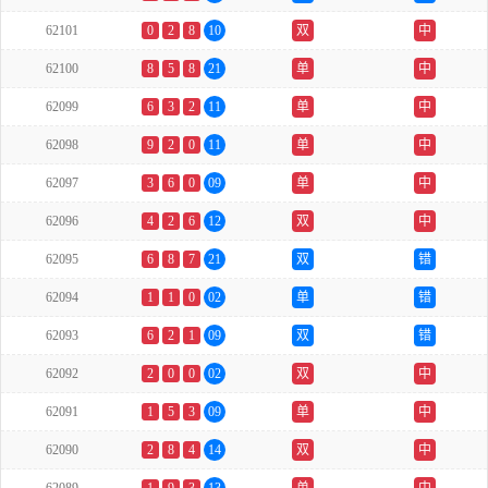
62101
0
2
8
10
双
中
62100
8
5
8
21
单
中
62099
6
3
2
11
单
中
62098
9
2
0
11
单
中
62097
3
6
0
09
单
中
62096
4
2
6
12
双
中
62095
6
8
7
21
双
错
62094
1
1
0
02
单
错
62093
6
2
1
09
双
错
62092
2
0
0
02
双
中
62091
1
5
3
09
单
中
62090
2
8
4
14
双
中