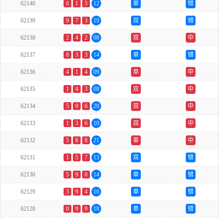
62140
6
1
5
12
单
错
62139
9
7
3
19
双
错
62138
2
4
2
08
双
中
62137
8
3
3
14
单
错
62136
4
1
4
09
单
中
62135
1
4
3
08
双
中
62134
5
9
6
20
双
中
62133
1
3
6
10
双
中
62132
5
8
8
21
单
中
62131
1
5
7
13
双
错
62130
5
9
0
14
单
错
62129
3
9
4
16
单
错
62128
0
9
9
18
单
错