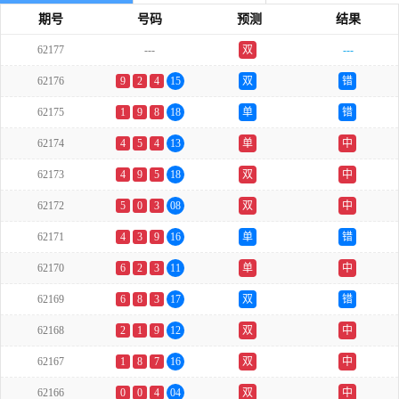
期号
号码
预测
结果
62177
---
双
---
62176
9
2
4
15
双
错
62175
1
9
8
18
单
错
62174
4
5
4
13
单
中
62173
4
9
5
18
双
中
62172
5
0
3
08
双
中
62171
4
3
9
16
单
错
62170
6
2
3
11
单
中
62169
6
8
3
17
双
错
62168
2
1
9
12
双
中
62167
1
8
7
16
双
中
62166
0
0
4
04
双
中