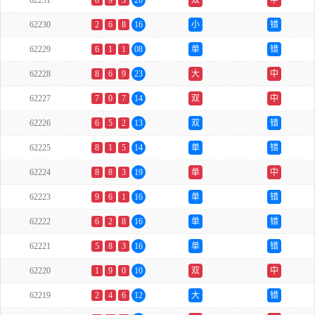
62231
8
9
3
20
双
中
62230
2
6
8
16
小
错
62229
6
1
1
08
单
错
62228
8
6
9
23
大
中
62227
7
0
7
14
双
中
62226
6
5
2
13
双
错
62225
8
1
5
14
单
错
62224
8
8
3
19
单
中
62223
9
6
1
16
单
错
62222
6
2
8
16
单
错
62221
5
8
3
16
单
错
62220
1
9
0
10
双
中
62219
2
4
6
12
大
错