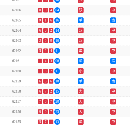
62167
1
8
7
16
大
中
62166
0
0
4
04
双
中
62165
9
1
6
16
单
错
62164
6
6
2
14
双
中
62163
2
5
9
16
双
中
62162
5
2
4
11
单
中
62161
1
4
3
08
单
错
62160
1
3
7
11
小
中
62159
6
6
6
18
单
错
62158
6
7
2
15
大
中
62157
7
6
7
20
大
中
62156
9
9
7
25
大
中
62155
5
7
1
13
单
中