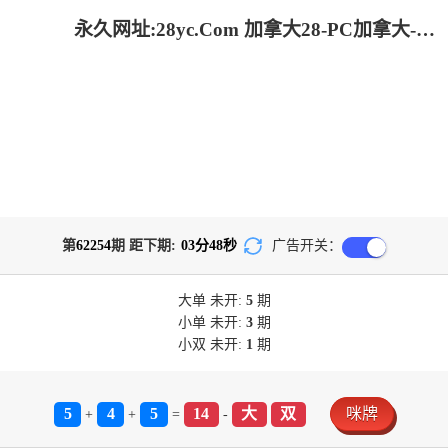
永久网址:28yc.Com 加拿大28-PC加拿大-加拿大pc预测结果走势|加拿大28预测开奖官网咪牌|飞飞28加拿大在线预测
第
62254
期 距下期:
03
分
48
秒
广告开关：
大单
未开:
5
期
小单
未开:
3
期
小双
未开:
1
期
5
4
5
14
大
双
咪牌
+
+
=
-