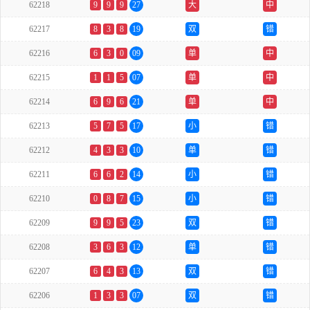
62218
9
9
9
27
大
中
62217
8
3
8
19
双
错
62216
6
3
0
09
单
中
62215
1
1
5
07
单
中
62214
6
9
6
21
单
中
62213
5
7
5
17
小
错
62212
4
3
3
10
单
错
62211
6
6
2
14
小
错
62210
0
8
7
15
小
错
62209
9
9
5
23
双
错
62208
3
6
3
12
单
错
62207
6
4
3
13
双
错
62206
1
3
3
07
双
错