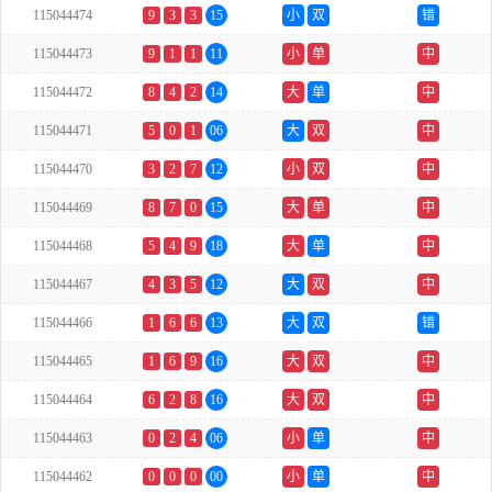
115044474
9
3
3
15
小
双
错
115044473
9
1
1
11
小
单
中
115044472
8
4
2
14
大
单
中
115044471
5
0
1
06
大
双
中
115044470
3
2
7
12
小
双
中
115044469
8
7
0
15
大
单
中
115044468
5
4
9
18
大
单
中
115044467
4
3
5
12
大
双
中
115044466
1
6
6
13
大
双
错
115044465
1
6
9
16
大
双
中
115044464
6
2
8
16
大
双
中
115044463
0
2
4
06
小
单
中
115044462
0
0
0
00
小
单
中