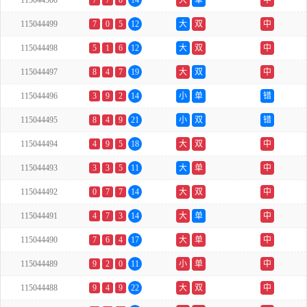
115044500
7
7
0
14
大
单
中
115044499
7
0
5
12
大
双
中
115044498
5
1
6
12
大
双
中
115044497
8
4
7
19
大
双
中
115044496
3
9
2
14
小
单
错
115044495
8
4
9
21
小
双
错
115044494
4
9
5
18
大
双
中
115044493
3
3
5
11
大
单
中
115044492
0
7
7
14
大
双
中
115044491
4
7
3
14
大
单
中
115044490
7
6
4
17
大
单
中
115044489
9
2
0
11
小
单
中
115044488
9
4
9
22
大
双
中