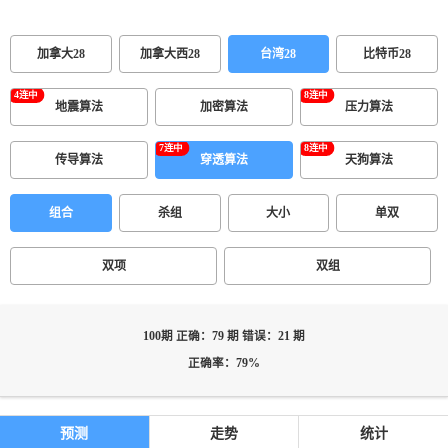
加拿大28
加拿大西28
台湾28
比特币28
地震算法
加密算法
压力算法
传导算法
穿透算法
天狗算法
组合
杀组
大小
单双
双项
双组
100期 正确：79 期 错误：21 期
正确率：79%
预测
走势
统计