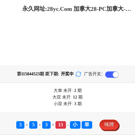
永久网址:28yc.Com 加拿大28-PC加拿大-加拿大pc预测结果走势|加拿大28预测开奖官网咪牌|飞飞28加拿大在线预测
第
115044523
期 距下期:
开奖中
广告开关：
大单
未开:
2
期
大双
未开:
12
期
小双
未开:
3
期
5
5
3
13
小
单
咪牌
+
+
=
-