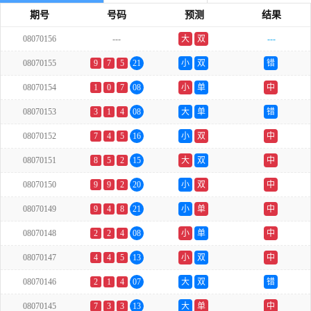
期号
号码
预测
结果
08070156
---
大
双
---
08070155
9
7
5
21
小
双
错
08070154
1
0
7
08
小
单
中
08070153
3
1
4
08
大
单
错
08070152
7
4
5
16
小
双
中
08070151
8
5
2
15
大
双
中
08070150
9
9
2
20
小
双
中
08070149
9
4
8
21
小
单
中
08070148
2
2
4
08
小
单
中
08070147
4
4
5
13
小
双
中
08070146
2
1
4
07
大
双
错
08070145
7
3
3
13
大
单
中