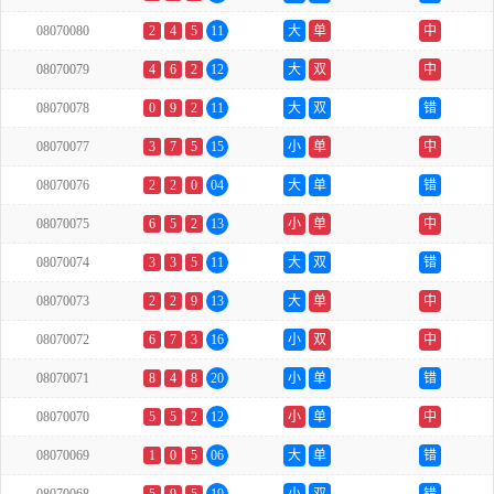
08070080
2
4
5
11
大
单
中
08070079
4
6
2
12
大
双
中
08070078
0
9
2
11
大
双
错
08070077
3
7
5
15
小
单
中
08070076
2
2
0
04
大
单
错
08070075
6
5
2
13
小
单
中
08070074
3
3
5
11
大
双
错
08070073
2
2
9
13
大
单
中
08070072
6
7
3
16
小
双
中
08070071
8
4
8
20
小
单
错
08070070
5
5
2
12
小
单
中
08070069
1
0
5
06
大
单
错