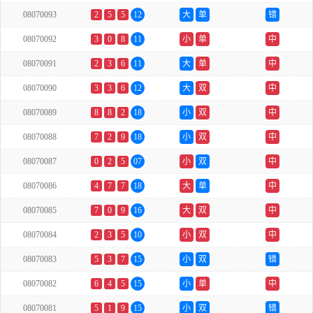
08070093
2
5
5
12
大
单
错
08070092
3
0
8
11
小
单
中
08070091
2
3
6
11
大
单
中
08070090
3
3
6
12
大
双
中
08070089
8
8
2
18
小
双
中
08070088
7
2
9
18
小
双
中
08070087
0
2
5
07
小
双
中
08070086
4
7
7
18
大
单
中
08070085
7
0
9
16
大
双
中
08070084
2
3
5
10
小
双
中
08070083
5
3
7
15
小
双
错
08070082
6
4
5
15
小
单
中
08070081
5
1
9
15
小
双
错