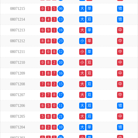
08071215
0
1
5
06
大
单
错
08071214
6
4
3
13
大
双
错
08071213
6
9
1
16
大
单
中
08071212
8
8
7
23
小
单
中
08071211
4
0
8
12
小
单
中
08071210
0
8
2
10
小
双
中
08071209
1
8
7
16
大
双
中
08071208
7
6
2
15
大
双
中
08071207
2
7
8
17
大
双
中
08071206
6
5
0
11
大
双
错
08071205
5
8
8
21
大
双
中
08071204
8
2
0
10
大
单
错