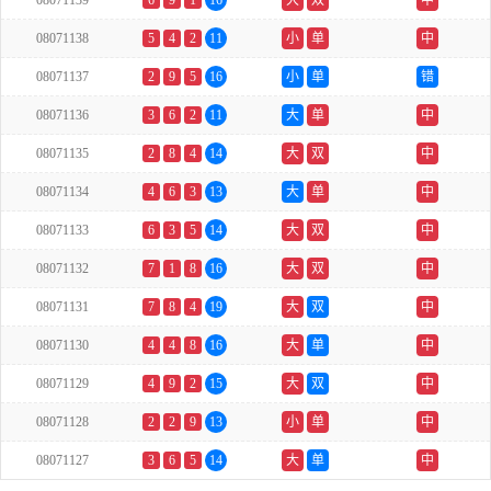
08071139
6
9
1
16
大
双
中
08071138
5
4
2
11
小
单
中
08071137
2
9
5
16
小
单
错
08071136
3
6
2
11
大
单
中
08071135
2
8
4
14
大
双
中
08071134
4
6
3
13
大
单
中
08071133
6
3
5
14
大
双
中
08071132
7
1
8
16
大
双
中
08071131
7
8
4
19
大
双
中
08071130
4
4
8
16
大
单
中
08071129
4
9
2
15
大
双
中
08071128
2
2
9
13
小
单
中
08071127
3
6
5
14
大
单
中