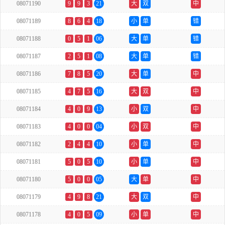
08071190
9
9
3
21
大
双
中
08071189
8
6
4
18
小
单
错
08071188
0
5
1
06
大
单
错
08071187
2
5
1
08
大
单
错
08071186
7
8
5
20
大
单
中
08071185
4
7
5
16
大
双
中
08071184
4
0
9
13
小
双
中
08071183
4
0
0
04
小
双
中
08071182
2
4
4
10
小
单
中
08071181
5
0
5
10
小
单
中
08071180
5
0
0
05
大
单
中
08071179
4
9
8
21
大
双
中
08071178
4
0
5
09
小
单
中