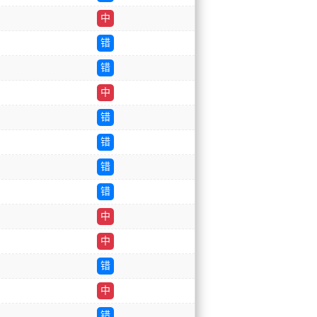
中
错
错
中
错
错
错
错
中
中
错
中
错