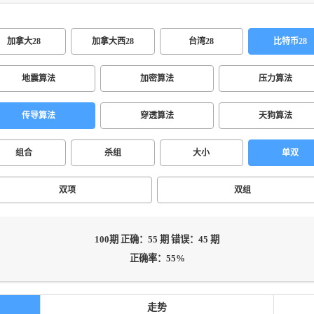
加拿大28
加拿大西28
台湾28
比特币28
地震算法
加密算法
压力算法
传导算法
穿透算法
天狗算法
组合
杀组
大小
单双
双项
双组
100期 正确：55 期 错误：45 期
正确率：55%
走势