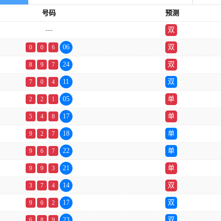
号码
预测
---
双
06
双
0
0
6
24
双
8
9
7
11
双
7
0
4
05
单
2
2
1
17
单
5
4
8
18
单
9
2
7
22
单
9
6
7
21
单
9
9
3
14
双
3
7
4
17
双
9
6
2
23
双
6
8
9