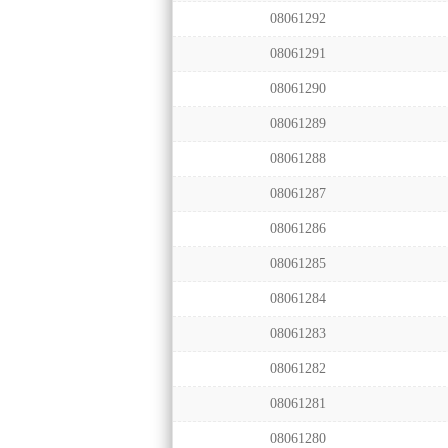
08061292
08061291
08061290
08061289
08061288
08061287
08061286
08061285
08061284
08061283
08061282
08061281
08061280