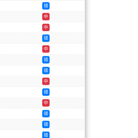
错
中
中
错
中
错
错
中
错
中
错
错
错