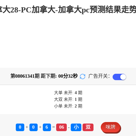
第
08061341
期 距下期:
00
分
32
秒
广告开关：
大单
未开:
4
期
大双
未开:
1
期
小单
未开:
2
期
0
+
0
+
6
=
06
-
小
双
咪牌