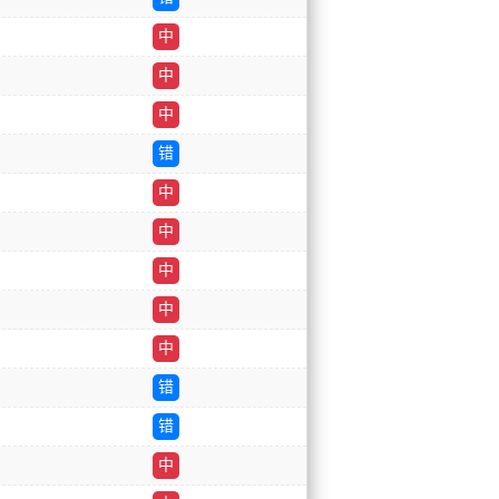
中
中
中
错
中
中
中
中
中
错
错
中