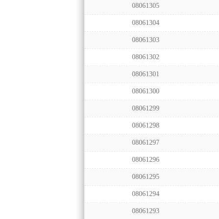
08061305
08061304
08061303
08061302
08061301
08061300
08061299
08061298
08061297
08061296
08061295
08061294
08061293