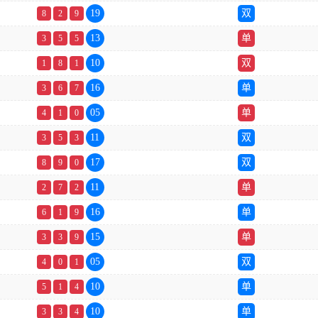
19
双
8
2
9
13
单
3
5
5
10
双
1
8
1
16
单
3
6
7
05
单
4
1
0
11
双
3
5
3
17
双
8
9
0
11
单
2
7
2
16
单
6
1
9
15
单
3
3
9
05
双
4
0
1
10
单
5
1
4
10
单
3
3
4