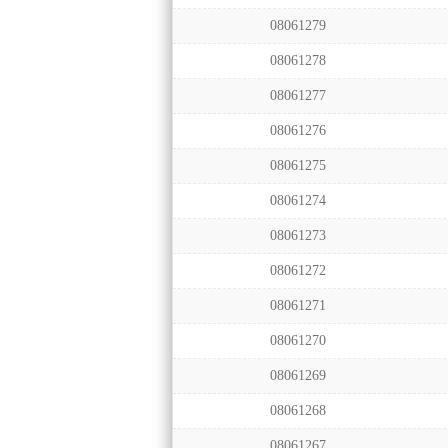
08061279
08061278
08061277
08061276
08061275
08061274
08061273
08061272
08061271
08061270
08061269
08061268
08061267