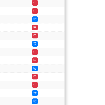
中
中
错
中
中
错
中
中
错
中
中
错
错