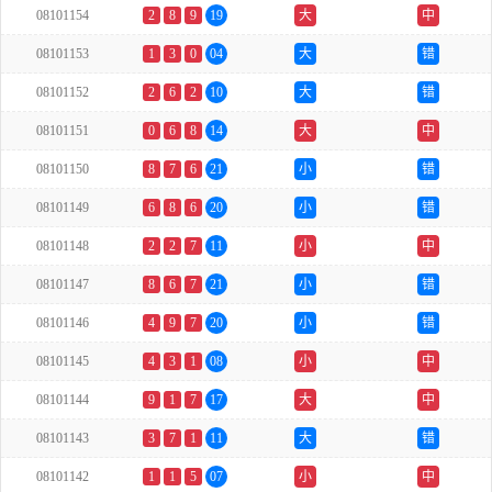
08101154
2
8
9
19
大
中
08101153
1
3
0
04
大
错
08101152
2
6
2
10
大
错
08101151
0
6
8
14
大
中
08101150
8
7
6
21
小
错
08101149
6
8
6
20
小
错
08101148
2
2
7
11
小
中
08101147
8
6
7
21
小
错
08101146
4
9
7
20
小
错
08101145
4
3
1
08
小
中
08101144
9
1
7
17
大
中
08101143
3
7
1
11
大
错
08101142
1
1
5
07
小
中