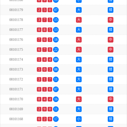
08101180
8
9
2
19
小
错
08101179
2
5
0
07
大
错
08101178
3
7
5
15
大
中
08101177
0
8
5
13
大
错
08101176
7
6
5
18
大
中
08101175
6
7
9
22
大
中
08101174
1
4
4
09
大
错
08101173
5
0
3
08
大
错
08101172
3
1
7
11
大
错
08101171
0
1
6
07
大
错
08101170
8
4
4
16
大
中
08101169
2
9
0
11
大
错
08101168
6
2
9
17
小
错