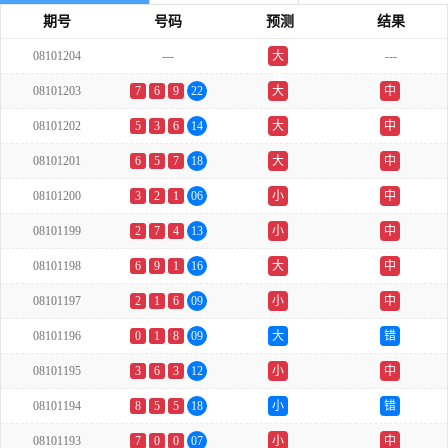
期号
号码
预测
结果
08101204
---
大
---
双
08101203
7
6
9
22
大
中
08101202
5
3
6
14
大
中
08101201
6
5
7
18
大
中
08101200
3
2
1
06
小
中
08101199
2
7
4
13
小
中
08101198
6
9
1
16
大
中
08101197
2
1
6
09
小
中
08101196
0
1
8
09
大
错
08101195
3
6
3
12
小
中
08101194
8
5
5
18
小
错
08101193
7
0
0
07
小
中