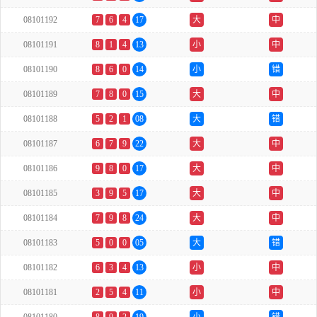
08101192
7
6
4
17
大
中
08101191
8
1
4
13
小
中
08101190
8
6
0
14
小
错
08101189
7
8
0
15
大
中
08101188
5
2
1
08
大
错
08101187
6
7
9
22
大
中
08101186
9
8
0
17
大
中
08101185
3
9
5
17
大
中
08101184
7
9
8
24
大
中
08101183
5
0
0
05
大
错
08101182
6
3
4
13
小
中
08101181
2
5
4
11
小
中