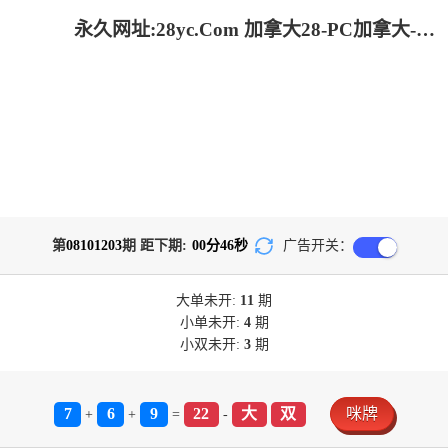
永久网址:28yc.Com 加拿大28-PC加拿大-加拿大pc预测结果走势|加拿大28预测开奖官网咪牌|飞飞28加拿大在线预测
第
08101203
期 距下期:
00
分
45
秒
广告开关：
大单
未开:
11
期
小单
未开:
4
期
小双
未开:
3
期
7
6
9
22
大
双
咪牌
+
+
=
-