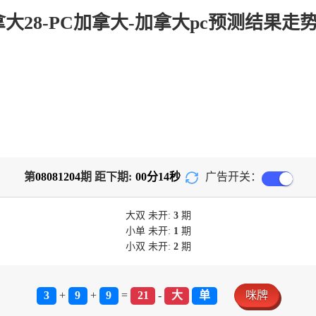
第
08081204
期 距下期:
00
分
14
秒
广告开关：
大双
未开:
3
期
小单
未开:
1
期
小双
未开:
2
期
3
+
9
+
9
=
21
-
大
单
咪牌