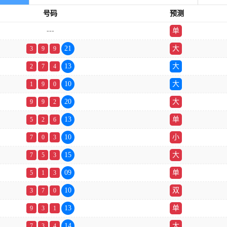
号码
预测
---
单
21
大
3
9
9
13
大
2
7
4
10
大
1
9
0
20
大
9
9
2
13
单
5
2
6
10
小
7
0
3
15
大
7
5
3
09
单
5
1
3
10
双
3
7
0
13
单
9
3
1
14
大
7
3
4