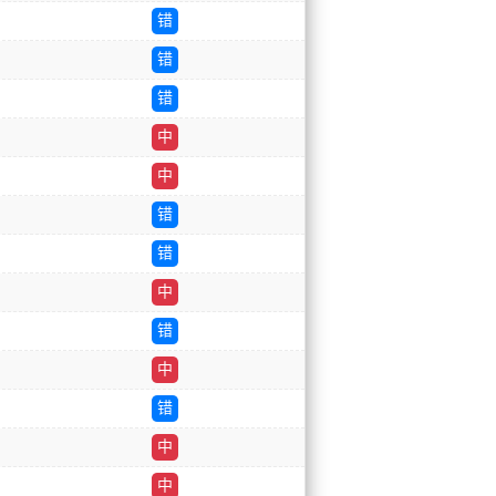
错
错
错
中
中
错
错
中
错
中
错
中
中