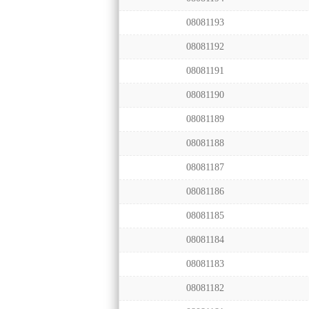
08081193
08081192
08081191
08081190
08081189
08081188
08081187
08081186
08081185
08081184
08081183
08081182