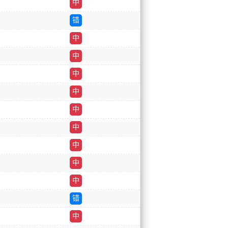
中
错
中
中
中
中
中
中
中
中
中
错
中