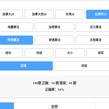
加拿大28
加拿大西28
台湾28
比特币28
地震算法
加密算法
压力算法
传导算法
穿透算法
天狗算法
组合
杀组
大小
单双
双项
双组
100期 正确：54 期 错误：46 期
正确率：54%
走势