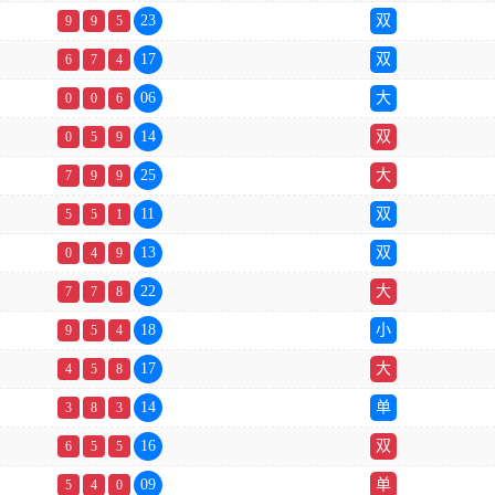
23
双
9
9
5
17
双
6
7
4
06
大
0
0
6
14
双
0
5
9
25
大
7
9
9
11
双
5
5
1
13
双
0
4
9
22
大
7
7
8
18
小
9
5
4
17
大
4
5
8
14
单
3
8
3
16
双
6
5
5
09
单
5
4
0