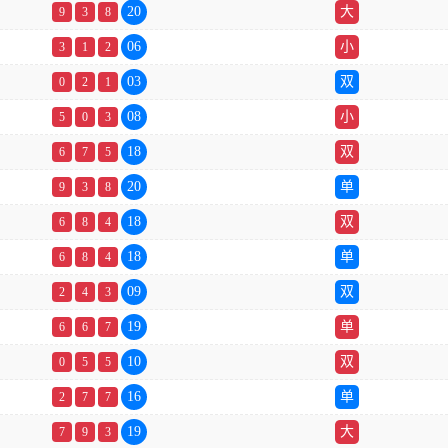
20
大
9
3
8
06
小
3
1
2
03
双
0
2
1
08
小
5
0
3
18
双
6
7
5
20
单
9
3
8
18
双
6
8
4
18
单
6
8
4
09
双
2
4
3
19
单
6
6
7
10
双
0
5
5
16
单
2
7
7
19
大
7
9
3