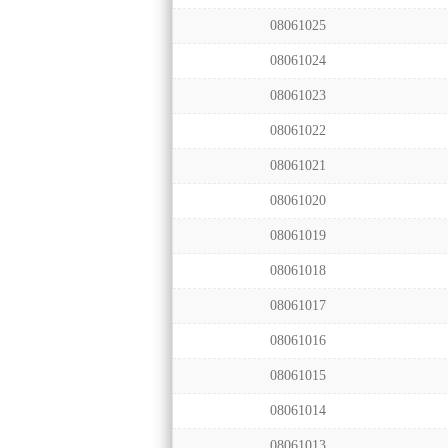
08061025
08061024
08061023
08061022
08061021
08061020
08061019
08061018
08061017
08061016
08061015
08061014
08061013