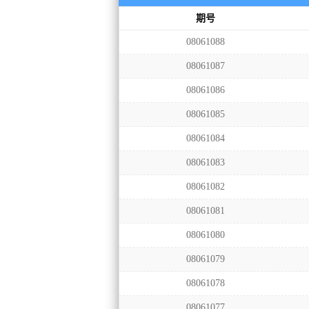
期号
08061088
08061087
08061086
08061085
08061084
08061083
08061082
08061081
08061080
08061079
08061078
08061077