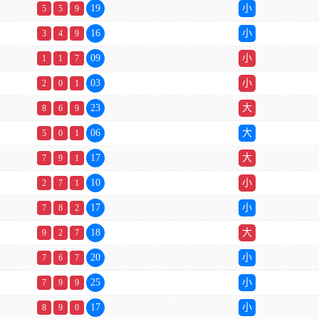
19
小
5
5
9
16
小
3
4
9
09
小
1
1
7
03
小
2
0
1
23
大
8
6
9
06
大
5
0
1
17
大
7
9
1
10
小
2
7
1
17
小
7
8
2
18
大
9
2
7
20
小
7
6
7
25
小
7
9
9
17
小
8
9
0