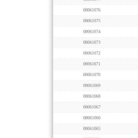
08061076
08061075
08061074
08061073
08061072
08061071
08061070
08061069
08061068
08061067
08061066
08061065