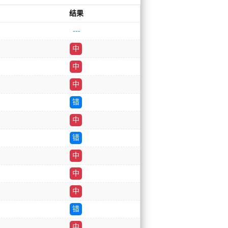
结果
---
中
中
中
错
中
错
中
中
中
错
中