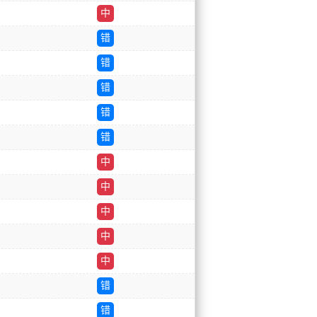
中
错
错
错
错
错
中
中
中
中
中
错
错