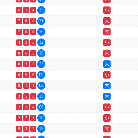
11
小
6
1
4
21
大
7
6
8
16
大
7
0
9
12
小
4
3
5
19
大
8
6
5
12
大
0
5
7
09
小
0
9
0
02
大
0
1
1
13
大
3
5
5
08
小
2
2
4
10
小
2
7
1
19
大
9
3
7