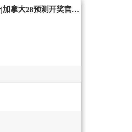
永久网址:28yc.Com 加拿大28-PC加拿大-加拿大pc预测结果走势|加拿大28预测开奖官网咪牌|飞飞28加拿大在线预测