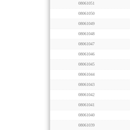
08061051
08061050
08061049
08061048
08061047
08061046
08061045
08061044
08061043
08061042
08061041
08061040
08061039