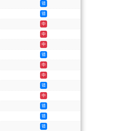
错
错
中
中
中
错
中
中
错
中
错
错
错