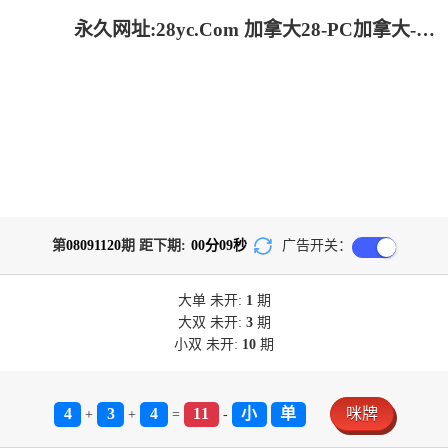
永久网址:28yc.Com 加拿大28-PC加拿大-加拿大pc预测结果走势|加拿大28预测开奖官网咪牌|飞飞28加拿大在线预测
第
08091120
期 距下期:
00
分
09
秒
广告开关：
大单
未开:
1
期
大双
未开:
3
期
小双
未开:
10
期
4
3
4
11
小
单
咪牌
+
+
=
-