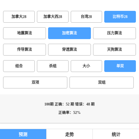
加拿大28
加拿大西28
台湾28
比特币28
地震算法
加密算法
压力算法
传导算法
穿透算法
天狗算法
组合
杀组
大小
单双
双项
双组
100期 正确：52 期 错误：48 期
正确率：52%
预测
走势
统计