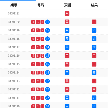
期号
号码
预测
结果
08091121
---
双
---
08091120
4
3
4
11
单
中
08091119
4
2
9
15
双
错
08091118
9
2
6
17
双
错
08091117
6
1
7
14
单
错
08091116
5
8
2
15
单
中
08091115
2
1
2
05
单
中
08091114
4
8
2
14
单
错
08091113
5
9
3
17
单
中
08091112
1
9
7
17
单
中
08091111
8
7
7
22
单
错
08091110
2
2
6
10
单
错