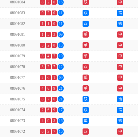
08091084
8
2
6
16
双
中
08091083
9
2
0
11
双
错
08091082
1
1
9
11
双
错
08091081
1
5
3
09
单
中
08091080
3
2
8
13
单
中
08091079
8
4
7
19
单
中
08091078
3
2
7
12
双
中
08091077
2
6
1
09
单
中
08091076
4
8
9
21
单
中
08091075
8
7
6
21
双
错
08091074
2
6
9
17
双
错
08091073
4
9
3
16
单
错
08091072
6
3
7
16
双
中