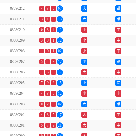
08080212
4
3
0
07
大
错
08080211
3
1
9
13
大
错
08080210
0
8
4
12
小
中
08080209
3
8
1
12
小
中
08080208
1
0
1
02
小
中
08080207
5
4
8
17
小
错
08080206
7
5
5
17
大
中
08080205
7
0
8
15
小
错
08080204
4
8
0
12
小
中
08080203
0
2
0
02
大
错
08080202
4
8
5
17
大
中
08080201
5
7
9
21
大
中