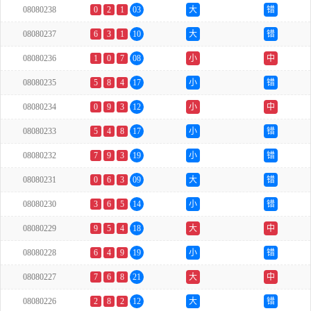
08080238
0
2
1
03
大
错
08080237
6
3
1
10
大
错
08080236
1
0
7
08
小
中
08080235
5
8
4
17
小
错
08080234
0
9
3
12
小
中
08080233
5
4
8
17
小
错
08080232
7
9
3
19
小
错
08080231
0
6
3
09
大
错
08080230
3
6
5
14
小
错
08080229
9
5
4
18
大
中
08080228
6
4
9
19
小
错
08080227
7
6
8
21
大
中
08080226
2
8
2
12
大
错