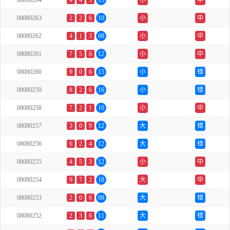
08080264
4
4
5
13
小
中
08080263
2
2
6
10
小
中
08080262
4
1
3
08
小
中
08080261
7
5
0
12
小
中
08080260
9
0
6
15
小
错
08080259
8
2
6
16
小
错
08080258
7
2
1
10
小
中
08080257
3
0
9
12
大
错
08080256
6
2
4
12
大
错
08080255
4
5
3
12
小
中
08080254
9
7
2
18
大
中
08080253
2
0
6
08
大
错
08080252
2
3
6
11
大
错