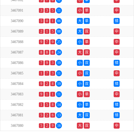
3467092
5
7
0
12
小
单
中
3467091
3
3
5
11
小
单
中
3467090
5
0
1
06
大
单
错
3467089
2
1
5
08
大
双
中
3467088
9
7
9
25
小
单
中
3467087
8
8
8
24
大
双
中
3467086
7
9
3
19
小
双
错
3467085
1
7
3
11
小
双
中
3467084
9
2
8
19
小
双
错
3467083
9
1
1
11
小
单
中
3467082
1
5
8
14
小
单
错
3467081
5
2
6
13
大
双
错
3467080
5
2
9
16
大
双
中