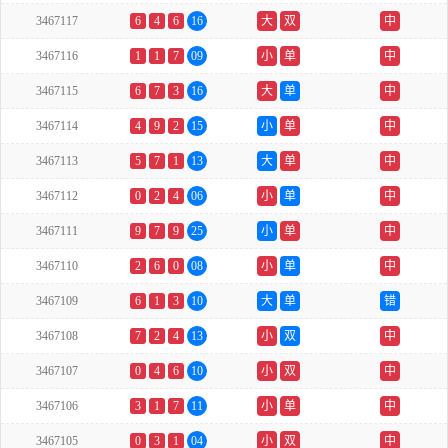
3467117
6
4
6
16
大
双
中
3467116
1
1
7
09
小
单
中
3467115
6
7
3
16
大
单
中
3467114
4
9
2
15
小
单
中
3467113
5
7
1
13
大
单
中
3467112
0
2
4
06
小
单
中
3467111
9
7
9
25
小
单
中
3467110
2
6
0
08
小
单
中
3467109
6
1
3
10
大
单
错
3467108
7
2
4
13
小
双
中
3467107
0
4
6
10
小
双
中
3467106
3
1
7
11
小
单
中
3467105
0
3
1
04
小
双
中