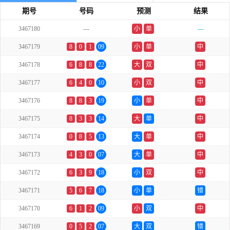
期号
号码
预测
结果
3467180
---
小
单
---
3467179
8
0
1
09
小
单
中
3467178
6
8
8
22
大
双
中
3467177
6
4
0
10
小
双
中
3467176
8
8
3
19
小
单
中
3467175
8
3
3
14
大
单
中
3467174
0
8
5
13
大
单
中
3467173
4
3
0
07
大
单
中
3467172
6
3
9
18
小
双
中
3467171
5
6
7
18
小
单
错
3467170
6
1
2
09
小
双
中
3467169
0
5
2
07
大
双
错