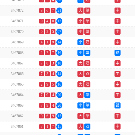
3467073
0
2
4
06
大
双
中
3467072
8
6
7
21
大
单
中
3467071
9
4
0
13
小
单
中
3467070
0
2
5
07
小
单
中
3467069
4
1
9
14
小
双
中
3467068
2
7
7
16
小
单
错
3467067
7
8
3
18
大
双
中
3467066
7
3
4
14
大
双
中
3467065
2
9
5
16
大
双
中
3467064
7
9
4
20
大
单
中
3467063
7
9
4
20
小
单
错
3467062
0
6
9
15
大
单
中
3467061
7
1
7
15
大
双
中