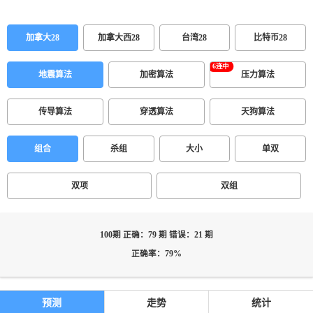
加拿大28
加拿大西28
台湾28
比特币28
地震算法
加密算法
压力算法
传导算法
穿透算法
天狗算法
组合
杀组
大小
单双
双项
双组
100期 正确：79 期 错误：21 期
正确率：79%
预测
走势
统计