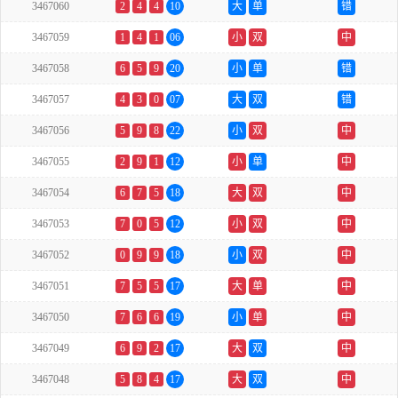
3467060
2
4
4
10
大
单
错
3467059
1
4
1
06
小
双
中
3467058
6
5
9
20
小
单
错
3467057
4
3
0
07
大
双
错
3467056
5
9
8
22
小
双
中
3467055
2
9
1
12
小
单
中
3467054
6
7
5
18
大
双
中
3467053
7
0
5
12
小
双
中
3467052
0
9
9
18
小
双
中
3467051
7
5
5
17
大
单
中
3467050
7
6
6
19
小
单
中
3467049
6
9
2
17
大
双
中
3467048
5
8
4
17
大
双
中