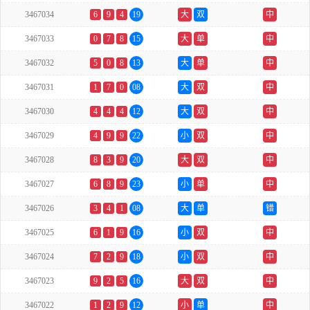
3467034
6
9
4
19
大
双
中
3467033
0
7
8
15
大
单
中
3467032
5
0
8
13
大
单
中
3467031
1
7
0
08
大
双
中
3467030
4
4
4
12
大
双
中
3467029
4
9
9
22
小
双
中
3467028
8
3
9
20
大
双
中
3467027
6
8
9
23
小
单
中
3467026
3
4
1
08
大
单
错
3467025
6
1
9
16
小
双
中
3467024
7
2
9
18
小
双
中
3467023
9
2
5
16
大
双
中
3467022
1
2
9
12
小
单
中