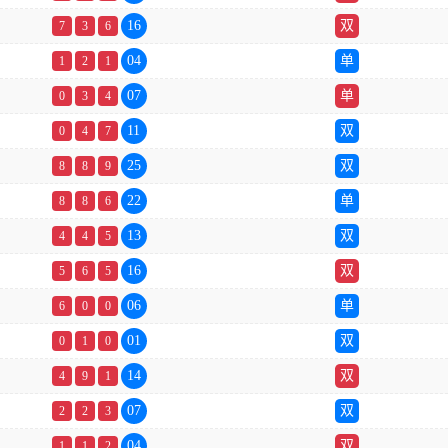
16
双
7
3
6
04
单
1
2
1
07
单
0
3
4
11
双
0
4
7
25
双
8
8
9
22
单
8
8
6
13
双
4
4
5
16
双
5
6
5
06
单
6
0
0
01
双
0
1
0
14
双
4
9
1
07
双
2
2
3
04
双
1
1
2