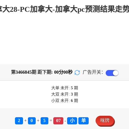
第
3466845
期 距下期:
00
分
00
秒
广告开关：
大单
未开:
5
期
大双
未开:
3
期
小双
未开:
6
期
2
+
0
+
5
=
07
-
小
单
咪牌