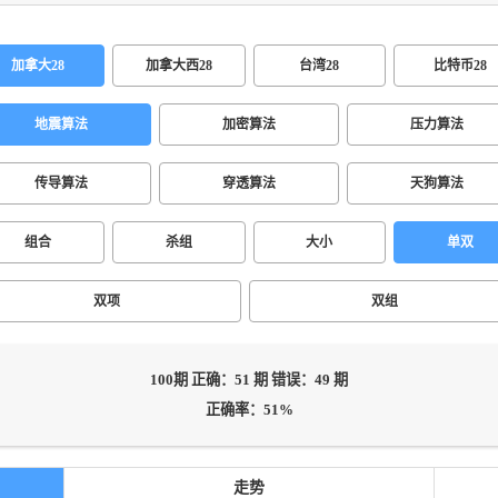
加拿大28
加拿大西28
台湾28
比特币28
地震算法
加密算法
压力算法
传导算法
穿透算法
天狗算法
组合
杀组
大小
单双
双项
双组
100期 正确：51 期 错误：49 期
正确率：51%
走势