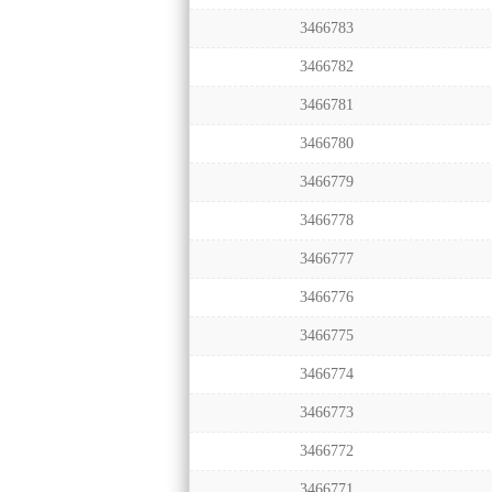
3466783
3466782
3466781
3466780
3466779
3466778
3466777
3466776
3466775
3466774
3466773
3466772
3466771