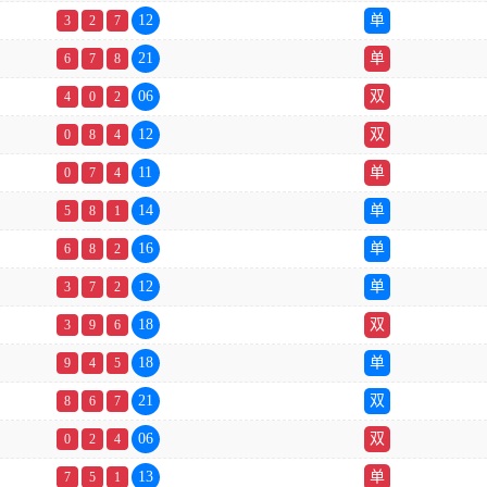
12
单
3
2
7
21
单
6
7
8
06
双
4
0
2
12
双
0
8
4
11
单
0
7
4
14
单
5
8
1
16
单
6
8
2
12
单
3
7
2
18
双
3
9
6
18
单
9
4
5
21
双
8
6
7
06
双
0
2
4
13
单
7
5
1