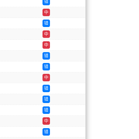
错
中
错
中
中
错
错
中
错
错
错
中
错