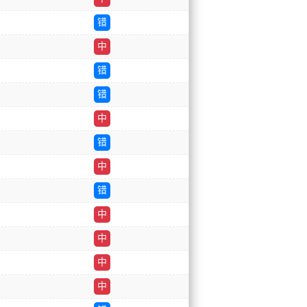
错
中
错
错
中
错
中
错
中
中
中
中