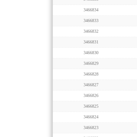
3466834
3466833
3466832
3466831
3466830
3466829
3466828
3466827
3466826
3466825
3466824
3466823