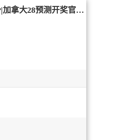
永久网址:28yc.Com 加拿大28-PC加拿大-加拿大pc预测结果走势|加拿大28预测开奖官网咪牌|飞飞28加拿大在线预测