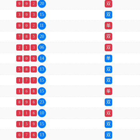
20
双
9
9
2
15
双
3
9
3
11
单
9
0
2
20
双
7
8
5
06
双
2
1
3
14
单
8
0
6
13
双
5
8
0
15
双
1
7
7
15
单
1
6
8
23
双
8
9
6
10
双
3
1
6
15
双
1
5
9
13
双
0
7
6