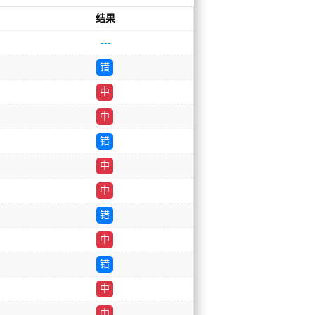
结果
---
错
中
中
错
中
中
错
中
错
中
中