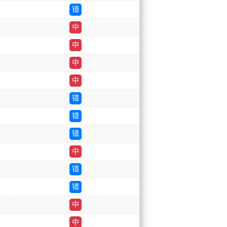
错
中
中
中
中
错
错
错
中
错
错
中
中