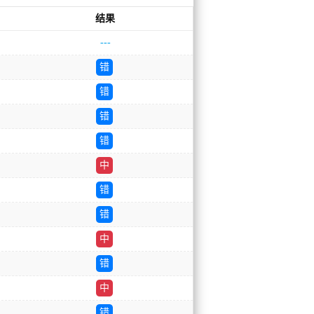
结果
---
错
错
错
错
中
错
错
中
错
中
错