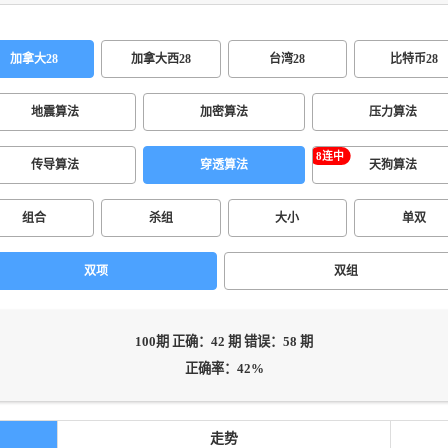
加拿大28
加拿大西28
台湾28
比特币28
地震算法
加密算法
压力算法
传导算法
穿透算法
天狗算法
组合
杀组
大小
单双
双项
双组
100期 正确：42 期 错误：58 期
正确率：42%
走势