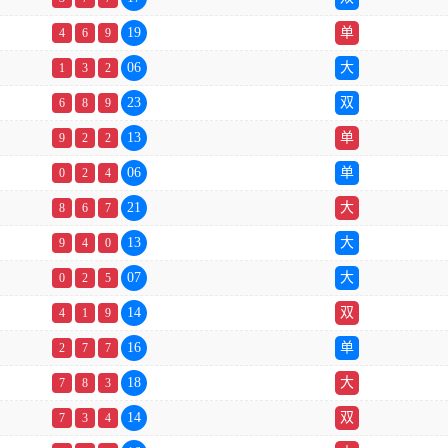
19
单
4
6
9
06
大
1
3
2
23
双
6
8
9
13
单
9
2
2
06
单
0
2
4
21
大
8
6
7
13
大
9
4
0
07
大
0
2
5
14
双
4
1
9
16
单
2
7
7
18
大
7
8
3
14
双
7
3
4