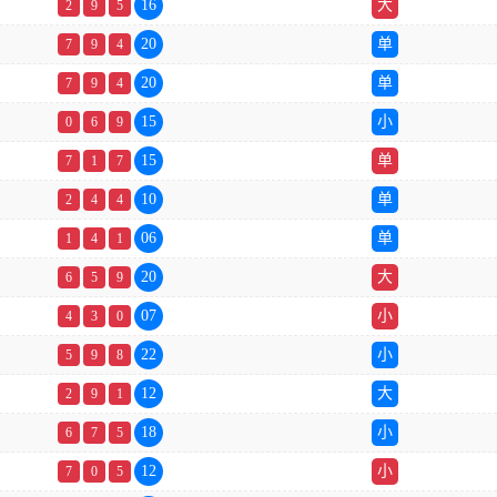
16
大
2
9
5
20
单
7
9
4
20
单
7
9
4
15
小
0
6
9
15
单
7
1
7
10
单
2
4
4
06
单
1
4
1
20
大
6
5
9
07
小
4
3
0
22
小
5
9
8
12
大
2
9
1
18
小
6
7
5
12
小
7
0
5