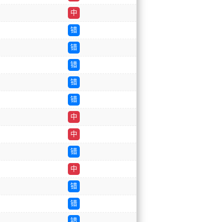
中
错
错
错
错
错
中
中
错
中
错
错
错