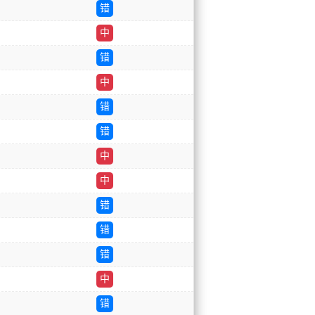
错
中
错
中
错
错
中
中
错
错
错
中
错