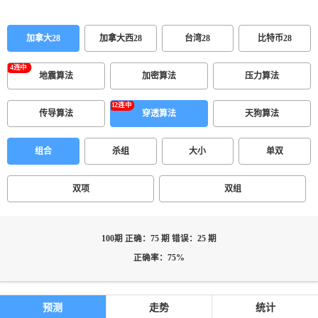
加拿大28
加拿大西28
台湾28
比特币28
地震算法
加密算法
压力算法
传导算法
穿透算法
天狗算法
组合
杀组
大小
单双
双项
双组
100期 正确：75 期 错误：25 期
正确率：75%
预测
走势
统计