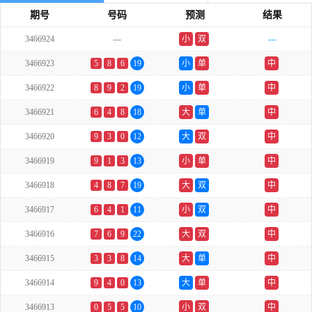
期号
号码
预测
结果
3466924
---
小
双
---
3466923
5
8
6
19
小
单
中
3466922
8
9
2
19
小
单
中
3466921
6
4
8
18
大
单
中
3466920
9
3
0
12
大
双
中
3466919
9
1
3
13
小
单
中
3466918
4
8
7
19
大
双
中
3466917
6
4
1
11
小
双
中
3466916
7
6
9
22
大
双
中
3466915
3
3
8
14
大
单
中
3466914
9
4
0
13
大
单
中
3466913
0
5
5
10
小
双
中