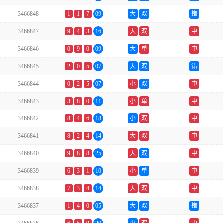
3466848
1
1
7
09
大
双
错
3466847
9
4
3
16
大
双
中
3466846
0
9
0
09
大
单
中
3466845
2
0
5
07
大
双
错
3466844
0
2
5
07
小
双
中
3466843
3
8
0
11
小
单
中
3466842
8
4
6
18
小
双
中
3466841
8
2
4
14
大
双
中
3466840
9
8
8
25
大
双
中
3466839
6
3
1
10
小
单
中
3466838
7
3
4
14
大
双
中
3466837
1
4
0
05
大
双
错