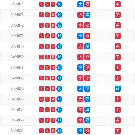
3466874
1
7
2
10
大
双
中
3466873
5
9
0
14
大
单
中
3466872
3
9
0
12
小
双
中
3466871
6
8
2
16
小
双
中
3466870
8
9
7
24
大
单
中
3466869
7
1
8
16
大
双
中
3466868
2
9
4
15
小
单
中
3466867
1
4
6
11
小
单
中
3466866
3
7
0
10
大
单
错
3466865
4
9
4
17
大
双
中
3466864
3
5
4
12
小
单
中
3466863
7
1
3
11
小
双
中
3466862
4
8
6
18
小
双
中