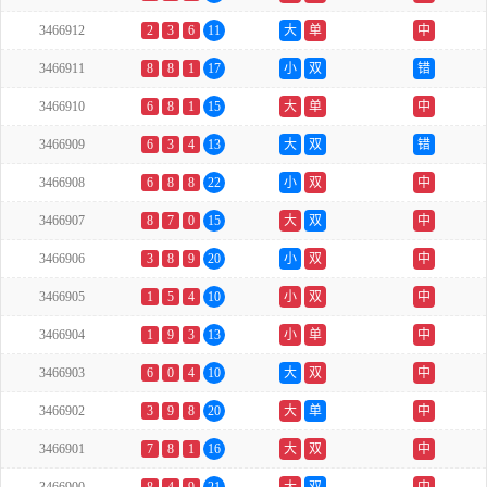
3466912
2
3
6
11
大
单
中
3466911
8
8
1
17
小
双
错
3466910
6
8
1
15
大
单
中
3466909
6
3
4
13
大
双
错
3466908
6
8
8
22
小
双
中
3466907
8
7
0
15
大
双
中
3466906
3
8
9
20
小
双
中
3466905
1
5
4
10
小
双
中
3466904
1
9
3
13
小
单
中
3466903
6
0
4
10
大
双
中
3466902
3
9
8
20
大
单
中
3466901
7
8
1
16
大
双
中