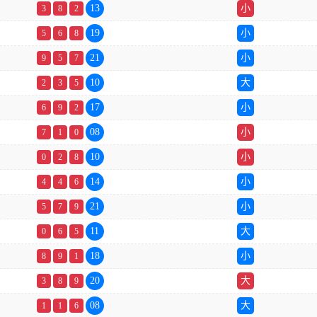
13
小
3
8
2
19
小
5
6
8
21
小
9
5
7
10
大
2
3
5
17
小
6
9
2
08
小
7
1
0
10
小
0
2
8
14
小
4
4
6
21
小
5
7
9
11
大
0
6
5
18
小
8
9
1
20
大
3
8
9
08
大
1
1
6