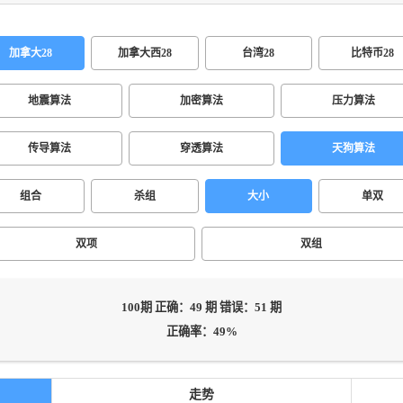
加拿大28
加拿大西28
台湾28
比特币28
地震算法
加密算法
压力算法
传导算法
穿透算法
天狗算法
组合
杀组
大小
单双
双项
双组
100期 正确：49 期 错误：51 期
正确率：49%
走势