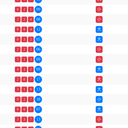
09
小
6
2
1
08
小
2
2
4
12
大
0
8
4
05
大
0
3
2
06
小
2
2
2
09
小
5
1
3
09
大
4
3
2
17
大
2
8
7
13
大
3
1
9
18
小
9
2
7
07
大
0
6
1
13
小
3
3
7