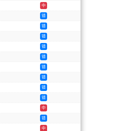
中
错
错
错
错
错
错
错
错
错
中
错
中