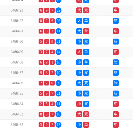
3466494
3
7
5
15
大
双
中
3466493
6
9
7
22
大
双
中
3466492
0
2
6
08
大
单
错
3466491
6
3
2
11
大
单
中
3466490
5
7
9
21
小
双
错
3466489
3
7
4
14
大
单
中
3466488
6
9
1
16
小
单
错
3466487
9
3
7
19
小
双
错
3466486
2
7
0
09
大
双
错
3466485
5
9
7
21
小
双
错
3466484
2
5
4
11
小
双
中
3466483
8
3
7
18
大
双
中
3466482
5
5
7
17
小
单
中