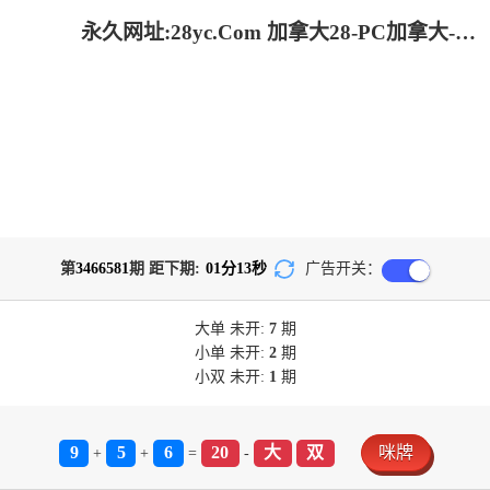
永久网址:28yc.Com 加拿大28-PC加拿大-加拿大pc预测结果走势|加拿大28预测开奖官网咪牌|飞飞28加拿大在线预测
第
3466581
期 距下期:
01
分
13
秒
广告开关：
大单
未开:
7
期
小单
未开:
2
期
小双
未开:
1
期
9
5
6
20
大
双
咪牌
+
+
=
-