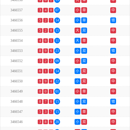
3466558
9
8
2
19
大
单
中
3466557
3
4
0
07
小
单
中
3466556
5
2
7
14
小
单
错
3466555
5
2
8
15
大
双
中
3466554
4
6
1
11
大
单
中
3466553
8
9
6
23
小
双
错
3466552
5
2
2
09
小
双
中
3466551
6
1
7
14
小
双
中
3466550
9
9
4
22
小
双
中
3466549
0
0
1
01
小
单
中
3466548
8
7
0
15
小
双
错
3466547
5
3
7
15
小
单
中
3466546
3
8
9
20
小
双
中