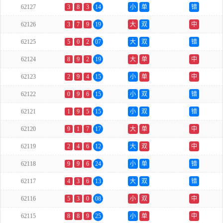
62127
3
8
3
14
小
单
错
62126
3
7
9
19
大
双
中
62125
5
0
2
07
大
双
错
62124
8
9
2
19
大
单
中
62123
2
9
4
15
小
单
中
62122
0
9
6
15
小
双
错
62121
1
9
5
15
小
双
错
62120
9
1
7
17
大
单
中
62119
2
4
6
12
大
双
中
62118
9
9
6
24
小
单
错
62117
4
3
6
13
大
双
错
62116
5
3
0
08
小
双
中
62115
8
8
9
25
小
单
中