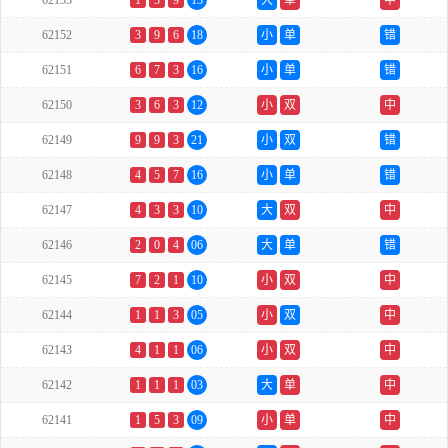
62153
1
3
9
13
大
单
中
62152
3
9
6
18
小
单
错
62151
6
7
3
16
小
单
错
62150
3
6
3
12
小
双
中
62149
9
9
3
21
小
双
错
62148
4
5
7
16
小
单
错
62147
4
3
3
10
大
双
中
62146
2
0
4
06
大
单
错
62145
7
2
1
10
小
双
中
62144
1
1
3
05
小
双
中
62143
4
1
1
06
小
双
中
62142
1
1
1
03
大
单
中
62141
1
5
3
09
小
单
中