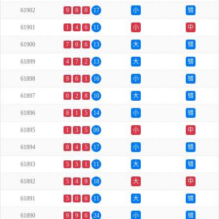
61902
9
8
0
17
小
错
61901
1
4
6
11
小
中
61900
7
0
6
13
大
错
61899
4
7
2
13
大
错
61898
9
6
1
16
小
错
61897
0
2
8
10
大
错
61896
8
1
5
14
小
错
61895
1
3
5
09
小
中
61894
8
4
5
17
小
错
61893
5
5
1
11
大
错
61892
5
4
9
18
大
中
61891
5
0
6
11
大
错
61890
9
9
6
24
小
错