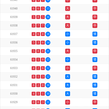
61941
6
3
1
10
小
中
61940
6
6
3
15
大
中
61939
3
8
5
16
大
中
61938
3
7
7
17
大
中
61937
4
6
8
18
小
错
61936
5
3
6
14
小
错
61935
5
8
8
21
大
中
61934
6
1
8
15
小
错
61933
4
2
6
12
小
中
61932
8
1
3
12
大
错
61931
8
2
0
10
大
错
61930
4
5
1
10
大
错
61929
0
8
3
11
小
中