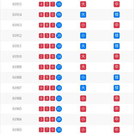
61915
4
5
7
16
大
中
61914
8
1
0
09
大
错
61913
0
8
3
11
小
中
61912
8
3
9
20
小
错
61911
3
7
0
10
大
错
61910
2
3
9
14
大
中
61909
5
3
9
17
大
中
61908
2
9
6
17
小
错
61907
0
7
3
10
大
错
61906
8
4
0
12
小
中
61905
2
1
2
05
小
中
61904
3
0
6
09
小
中
61903
3
7
0
10
小
中