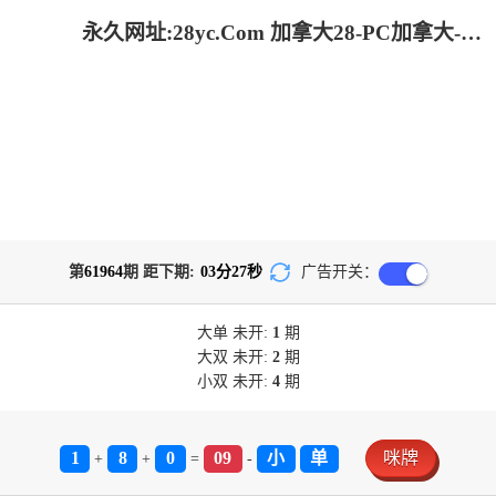
永久网址:28yc.Com 加拿大28-PC加拿大-加拿大pc预测结果走势|加拿大28预测开奖官网咪牌|飞飞28加拿大在线预测
第
61964
期 距下期:
03
分
26
秒
广告开关：
大单
未开:
1
期
大双
未开:
2
期
小双
未开:
4
期
1
8
0
09
小
单
咪牌
+
+
=
-