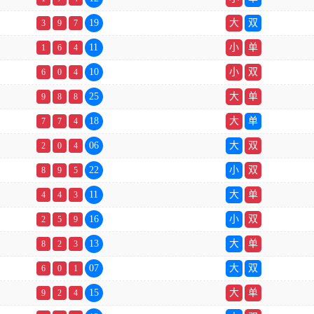
19
大
双
3
9
7
11
小
单
1
6
4
10
小
双
6
0
4
25
大
单
9
8
8
18
大
单
7
7
4
06
大
双
2
0
4
22
小
双
8
9
5
11
大
单
4
4
3
16
小
双
2
5
9
13
大
单
8
2
3
07
大
双
6
0
1
15
大
单
9
2
4