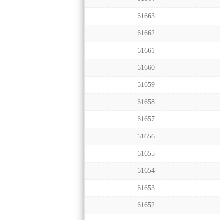
61663
61662
61661
61660
61659
61658
61657
61656
61655
61654
61653
61652