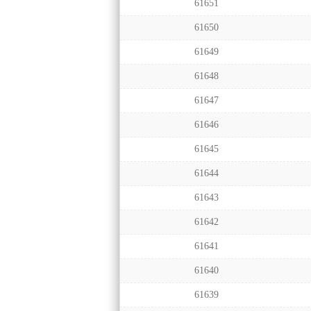
61651
61650
61649
61648
61647
61646
61645
61644
61643
61642
61641
61640
61639