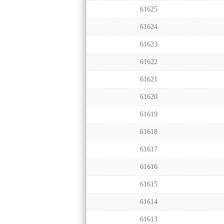
61625
61624
61623
61622
61621
61620
61619
61618
61617
61616
61615
61614
61613