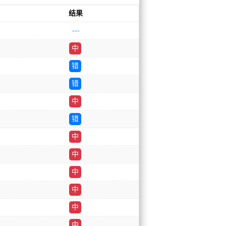
结果
---
中
错
错
中
错
中
中
中
中
中
中