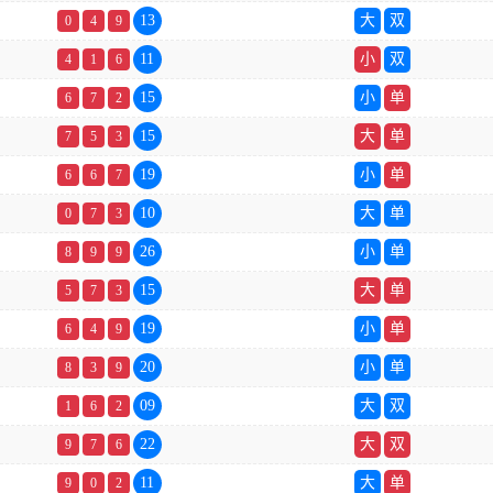
13
大
双
0
4
9
11
小
双
4
1
6
15
小
单
6
7
2
15
大
单
7
5
3
19
小
单
6
6
7
10
大
单
0
7
3
26
小
单
8
9
9
15
大
单
5
7
3
19
小
单
6
4
9
20
小
单
8
3
9
09
大
双
1
6
2
22
大
双
9
7
6
11
大
单
9
0
2