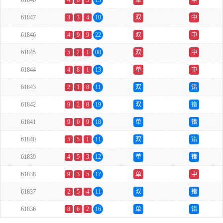
61848
4
8
3
15
单
中
61847
3
3
4
10
双
中
61846
4
9
9
22
双
中
61845
5
2
1
08
双
中
61844
4
8
1
13
单
中
61843
2
1
8
11
双
错
61842
9
2
8
19
双
错
61841
9
0
9
18
单
错
61840
5
5
1
11
双
错
61839
4
5
3
12
单
错
61838
9
3
5
17
单
中
61837
2
5
4
11
双
错
61836
8
6
2
16
单
错