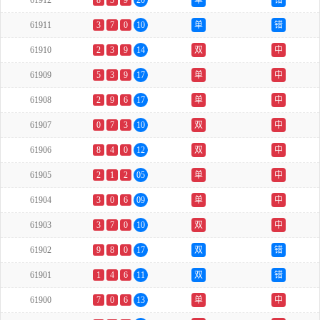
61912
8
3
9
20
单
错
61911
3
7
0
10
单
错
61910
2
3
9
14
双
中
61909
5
3
9
17
单
中
61908
2
9
6
17
单
中
61907
0
7
3
10
双
中
61906
8
4
0
12
双
中
61905
2
1
2
05
单
中
61904
3
0
6
09
单
中
61903
3
7
0
10
双
中
61902
9
8
0
17
双
错
61901
1
4
6
11
双
错
61900
7
0
6
13
单
中