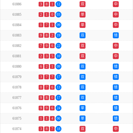
61886
3
8
1
12
双
中
61885
2
1
0
03
单
中
61884
1
7
1
09
单
中
61883
9
8
2
19
双
错
61882
7
9
6
22
双
中
61881
2
3
5
10
双
中
61880
6
2
1
09
双
错
61879
3
7
7
17
双
错
61878
0
7
6
13
双
错
61877
9
8
0
17
双
错
61876
9
9
6
24
单
错
61875
1
1
4
06
单
错
61874
3
8
7
18
双
中