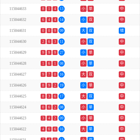
115044633
8
1
4
13
小
单
中
115044632
6
4
4
14
小
双
中
115044631
0
0
9
09
大
双
错
115044630
2
6
3
11
小
双
中
115044629
9
9
9
27
小
单
中
115044628
1
6
1
08
小
单
中
115044627
9
7
0
16
大
双
中
115044626
8
9
2
19
小
单
中
115044625
8
3
6
17
大
双
中
115044624
0
6
2
08
小
单
中
115044623
3
4
2
09
小
单
中
115044622
4
6
6
16
大
单
中