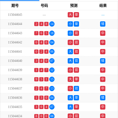
期号
号码
预测
结果
115044645
---
大
单
---
115044644
2
4
8
14
小
单
错
115044643
7
6
5
18
小
双
中
115044642
0
4
0
04
小
双
中
115044641
0
2
4
06
大
双
中
115044640
3
4
0
07
大
双
错
115044639
1
4
7
12
小
双
中
115044638
9
5
1
15
大
单
中
115044637
2
4
7
13
小
双
中
115044636
1
3
0
04
大
单
错
115044635
3
0
4
07
大
单
中
115044634
8
0
0
08
小
双
中