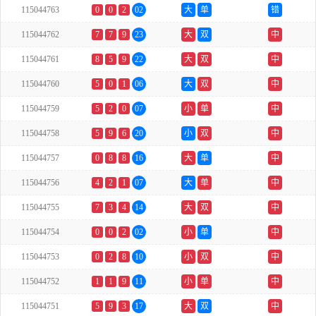
115044763
0
0
2
02
大
单
错
115044762
7
7
9
23
大
双
中
115044761
8
5
9
22
大
双
中
115044760
5
0
1
06
大
双
中
115044759
5
2
0
07
小
单
中
115044758
5
9
6
20
小
双
中
115044757
0
8
8
16
大
单
中
115044756
4
2
1
07
大
单
中
115044755
7
3
4
14
大
双
中
115044754
0
0
2
02
小
单
中
115044753
0
2
8
10
小
双
中
115044752
1
1
9
11
小
单
中
115044751
5
9
3
17
大
双
中