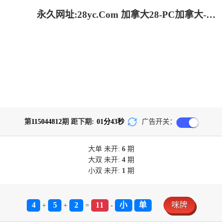
永久网址:28yc.Com 加拿大28-PC加拿大-加拿大pc预测结果走势|加拿大28预测开奖官网咪牌|飞飞28加拿大在线预测
第
115044812
期 距下期:
01
分
43
秒
广告开关：
大单
未开:
6
期
大双
未开:
4
期
小双
未开:
1
期
4
5
2
11
小
单
咪牌
+
+
=
-