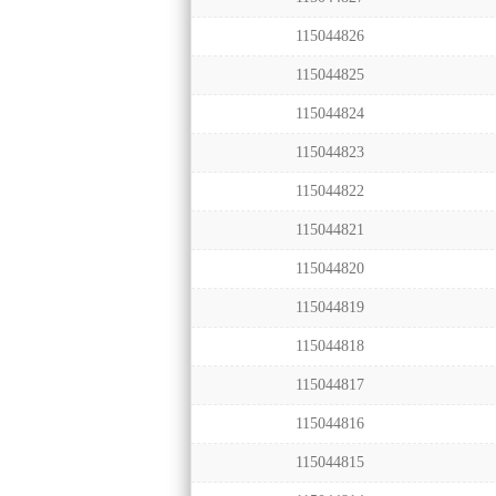
115044826
115044825
115044824
115044823
115044822
115044821
115044820
115044819
115044818
115044817
115044816
115044815