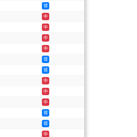
错
中
中
中
中
错
错
中
中
中
错
错
中