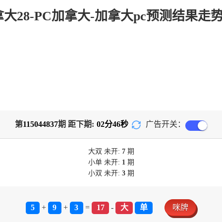
第
115044837
期 距下期:
02
分
45
秒
广告开关：
大双
未开:
7
期
小单
未开:
1
期
小双
未开:
3
期
5
+
9
+
3
=
17
-
大
单
咪牌