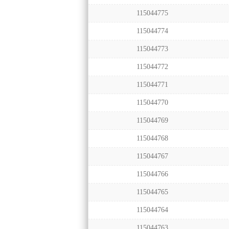
115044775
115044774
115044773
115044772
115044771
115044770
115044769
115044768
115044767
115044766
115044765
115044764
115044763