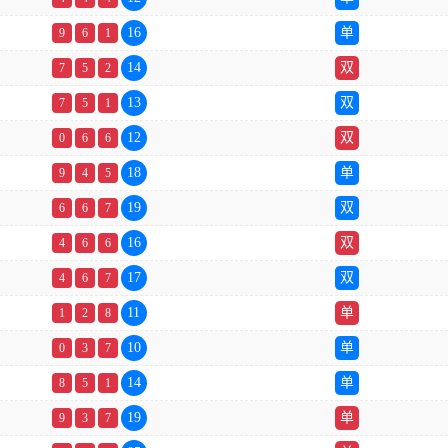
16
单
9
6
1
14
双
7
5
2
13
双
7
5
1
12
双
0
6
6
18
单
9
4
5
19
双
6
6
7
16
双
4
6
6
17
双
4
6
7
11
单
1
2
8
10
单
0
3
7
14
单
8
5
1
19
单
9
3
7