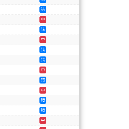
错
中
错
中
错
错
中
错
中
错
错
中