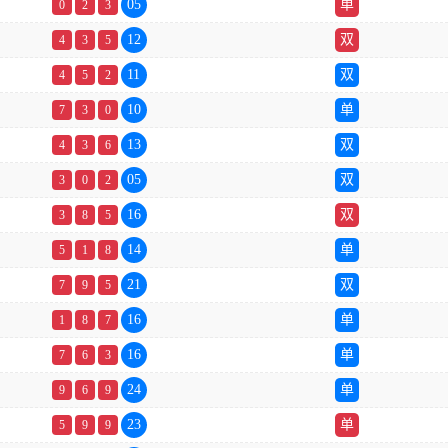
05
单
0
2
3
12
双
4
3
5
11
双
4
5
2
10
单
7
3
0
13
双
4
3
6
05
双
3
0
2
16
双
3
8
5
14
单
5
1
8
21
双
7
9
5
16
单
1
8
7
16
单
7
6
3
24
单
9
6
9
23
单
5
9
9