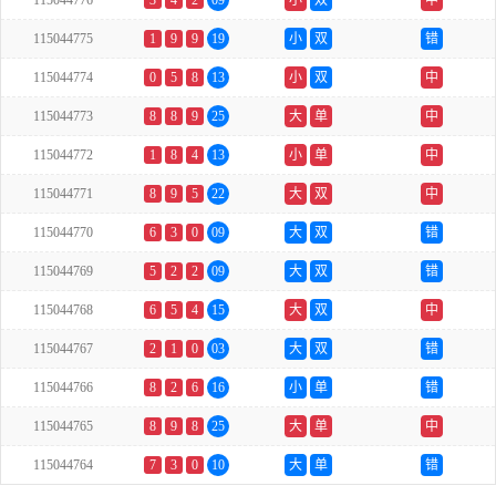
115044776
3
4
2
09
小
双
中
115044775
1
9
9
19
小
双
错
115044774
0
5
8
13
小
双
中
115044773
8
8
9
25
大
单
中
115044772
1
8
4
13
小
单
中
115044771
8
9
5
22
大
双
中
115044770
6
3
0
09
大
双
错
115044769
5
2
2
09
大
双
错
115044768
6
5
4
15
大
双
中
115044767
2
1
0
03
大
双
错
115044766
8
2
6
16
小
单
错
115044765
8
9
8
25
大
单
中
115044764
7
3
0
10
大
单
错