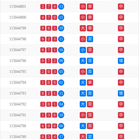
115044801
2
7
4
13
小
单
中
115044800
4
7
0
11
小
单
中
115044799
9
8
2
19
大
单
中
115044798
6
2
3
11
小
双
中
115044797
8
7
1
16
小
双
中
115044796
0
7
2
09
大
双
错
115044795
2
0
3
05
小
双
中
115044794
1
0
0
01
大
单
中
115044793
8
2
1
11
大
双
错
115044792
3
0
1
04
大
双
中
115044791
1
3
6
10
小
双
中
115044790
6
0
0
06
大
双
中
115044789
8
5
4
17
大
双
中