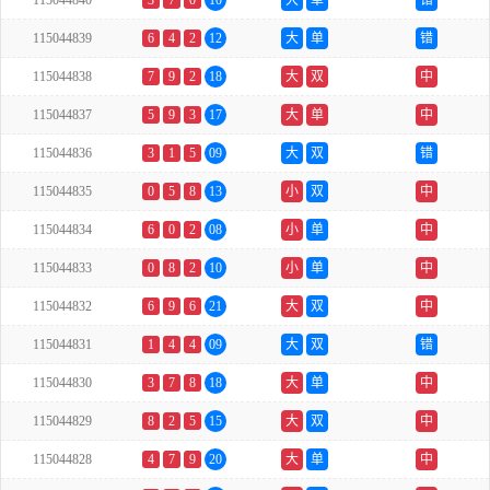
115044840
3
7
0
10
大
单
错
115044839
6
4
2
12
大
单
错
115044838
7
9
2
18
大
双
中
115044837
5
9
3
17
大
单
中
115044836
3
1
5
09
大
双
错
115044835
0
5
8
13
小
双
中
115044834
6
0
2
08
小
单
中
115044833
0
8
2
10
小
单
中
115044832
6
9
6
21
大
双
中
115044831
1
4
4
09
大
双
错
115044830
3
7
8
18
大
单
中
115044829
8
2
5
15
大
双
中
115044828
4
7
9
20
大
单
中