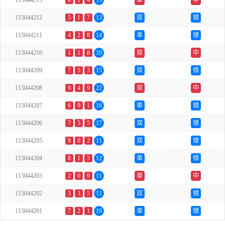
115044213
8
1
4
13
单
中
115044212
5
1
7
13
双
错
115044211
4
2
8
14
单
错
115044210
1
1
8
10
双
中
115044209
7
5
3
15
双
错
115044208
9
4
9
22
双
中
115044207
6
9
1
16
单
错
115044206
7
5
5
17
双
错
115044205
9
0
2
11
双
错
115044204
8
1
3
12
单
错
115044203
2
0
9
11
单
中
115044202
3
3
5
11
双
错
115044201
7
2
1
10
单
错