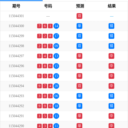
期号
号码
预测
结果
115044301
---
双
---
115044300
7
6
1
14
单
错
115044299
7
2
8
17
双
错
115044298
2
0
7
09
双
错
115044297
5
4
4
13
单
中
115044296
1
8
6
15
单
中
115044295
6
5
4
15
单
中
115044294
9
7
4
20
双
中
115044293
3
0
3
06
单
错
115044292
9
9
0
18
单
错
115044291
1
5
5
11
单
中
115044290
4
3
4
11
单
中