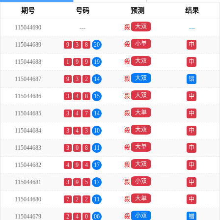
期号
号码
预测
结果
大双
115044690
---
殺
---
小单
115044689
9
3
8
20
殺
中
大双
115044688
1
9
9
19
殺
中
大双
115044687
9
3
2
14
殺
错
大双
115044686
3
4
8
15
殺
中
大单
115044685
3
4
7
14
殺
中
大双
115044684
3
4
3
10
殺
中
大单
115044683
3
0
8
11
殺
中
大双
115044682
4
9
4
17
殺
中
小双
115044681
3
9
5
17
殺
中
大单
115044680
7
2
2
11
殺
中
小双
115044679
2
4
0
06
殺
错