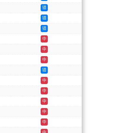
错
错
错
中
中
中
错
中
中
中
中
中
中