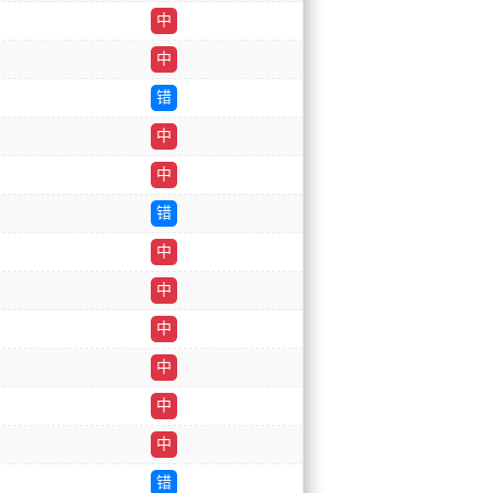
中
中
错
中
中
错
中
中
中
中
中
中
错