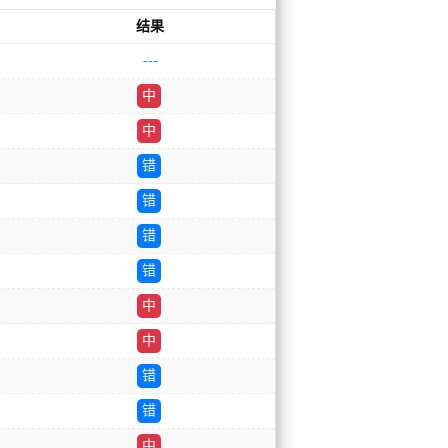
结果
---
中
中
错
错
错
错
中
中
错
错
中