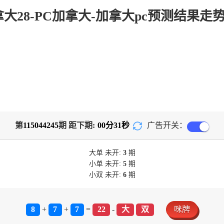
第
115044245
期 距下期:
00
分
31
秒
广告开关：
大单
未开:
3
期
小单
未开:
5
期
小双
未开:
6
期
8
+
7
+
7
=
22
-
大
双
咪牌