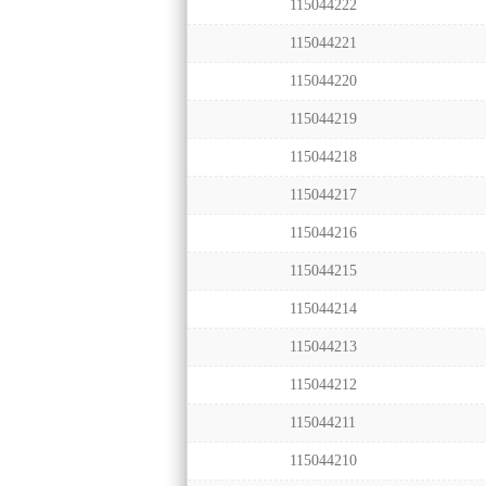
115044222
115044221
115044220
115044219
115044218
115044217
115044216
115044215
115044214
115044213
115044212
115044211
115044210