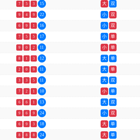
15
大
双
7
5
3
22
小
双
9
4
9
16
小
双
6
9
1
17
小
单
7
5
5
11
小
单
9
0
2
12
大
单
8
1
3
11
大
单
2
0
9
11
大
双
3
3
5
10
小
单
7
2
1
13
大
双
6
6
1
24
小
双
9
6
9
18
大
单
6
9
3
24
大
单
8
8
8