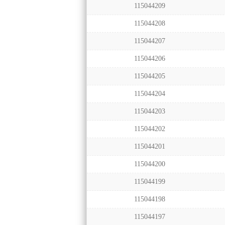
115044209
115044208
115044207
115044206
115044205
115044204
115044203
115044202
115044201
115044200
115044199
115044198
115044197