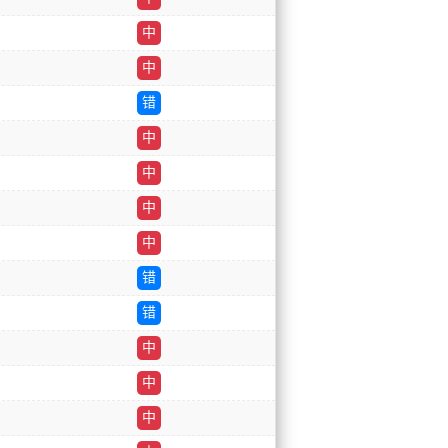
中
中
错
中
中
中
中
错
错
中
中
中