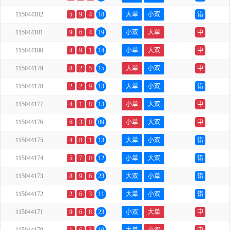
115044182
5
9
4
18
大单
小双
错
115044181
9
6
4
19
小双
大单
中
115044180
4
9
1
14
小单
大双
中
115044179
8
2
5
15
大单
小双
中
115044178
2
2
9
13
大单
小双
错
115044177
4
1
8
13
小单
大双
中
115044176
6
3
0
09
小单
大双
中
115044175
4
8
1
13
大单
小双
错
115044174
5
7
0
12
小单
大双
错
115044173
8
9
6
23
大双
小单
错
115044172
2
6
3
11
大单
小双
错
115044171
9
6
8
23
小双
大单
中