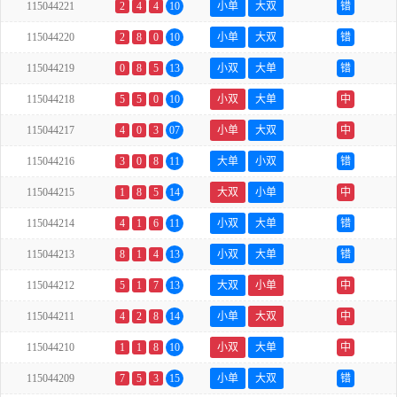
115044221
2
4
4
10
小单
大双
错
115044220
2
8
0
10
小单
大双
错
115044219
0
8
5
13
小双
大单
错
115044218
5
5
0
10
小双
大单
中
115044217
4
0
3
07
小单
大双
中
115044216
3
0
8
11
大单
小双
错
115044215
1
8
5
14
大双
小单
中
115044214
4
1
6
11
小双
大单
错
115044213
8
1
4
13
小双
大单
错
115044212
5
1
7
13
大双
小单
中
115044211
4
2
8
14
小单
大双
中
115044210
1
1
8
10
小双
大单
中
115044209
7
5
3
15
小单
大双
错