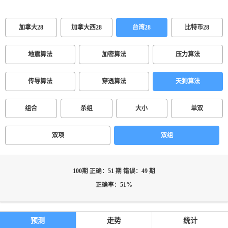
加拿大28
加拿大西28
台湾28
比特币28
地震算法
加密算法
压力算法
传导算法
穿透算法
天狗算法
组合
杀组
大小
单双
双项
双组
100期 正确：51 期 错误：49 期
正确率：51%
预测
走势
统计