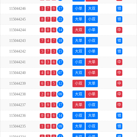
115044246
1
7
9
17
小单
大双
错
115044245
8
7
7
22
大单
小双
错
115044244
8
0
6
14
大双
小单
中
115044243
7
4
7
18
大单
小双
错
115044242
5
7
3
15
大双
小单
错
115044241
6
3
8
17
小双
大单
中
115044240
4
0
3
07
大双
小单
中
115044239
6
1
5
12
小双
大单
中
115044238
2
0
7
09
大双
小单
中
115044237
5
9
3
17
大单
小双
中
115044236
0
8
6
14
小双
大单
错
115044235
1
0
8
09
大单
小双
错