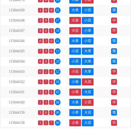
115044170
1
6
3
10
大单
小双
中
115044169
1
0
0
01
大单
小双
错
115044168
5
9
3
17
大单
小双
中
115044167
9
8
1
18
大双
小单
中
115044166
8
3
0
11
大单
小双
错
115044165
7
0
6
13
小双
大单
错
115044164
8
8
4
20
小双
大单
错
115044163
6
2
4
12
小双
大单
中
115044162
5
7
4
16
小单
大双
中
115044161
3
0
2
05
小单
大双
中
115044160
2
3
3
08
大单
小双
中
115044159
3
0
3
06
小单
大双
错
115044158
1
1
7
09
小单
大双
中