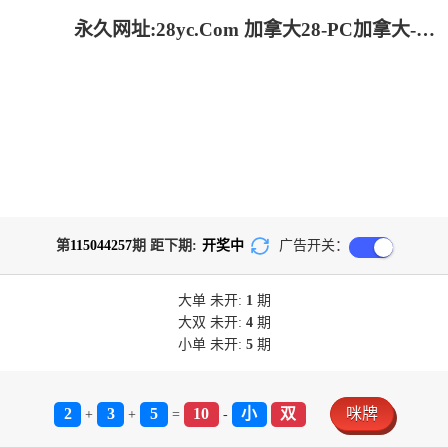
永久网址:28yc.Com 加拿大28-PC加拿大-加拿大pc预测结果走势|加拿大28预测开奖官网咪牌|飞飞28加拿大在线预测
第
115044258
期 距下期:
开奖中
广告开关：
大单
未开:
2
期
小单
未开:
6
期
小双
未开:
1
期
8
3
7
18
大
双
咪牌
+
+
=
-