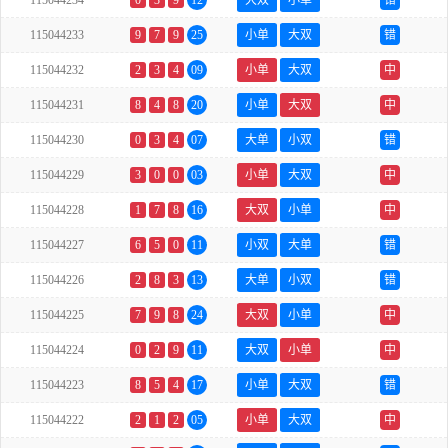
115044234
0
3
9
12
大双
小单
错
115044233
9
7
9
25
小单
大双
错
115044232
2
3
4
09
小单
大双
中
115044231
8
4
8
20
小单
大双
中
115044230
0
3
4
07
大单
小双
错
115044229
3
0
0
03
小单
大双
中
115044228
1
7
8
16
大双
小单
中
115044227
6
5
0
11
小双
大单
错
115044226
2
8
3
13
大单
小双
错
115044225
7
9
8
24
大双
小单
中
115044224
0
2
9
11
大双
小单
中
115044223
8
5
4
17
小单
大双
错
115044222
2
1
2
05
小单
大双
中