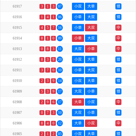
61917
3
1
3
07
小双
大单
错
61916
1
4
1
06
小单
大双
错
61915
4
5
7
16
小单
大双
中
61914
8
1
0
09
小单
大双
中
61913
0
8
3
11
大双
小单
中
61912
8
3
9
20
小双
大单
错
61911
3
7
0
10
小单
大双
错
61910
2
3
9
14
小双
大单
错
61909
5
3
9
17
大双
小单
错
61908
2
9
6
17
大单
小双
中
61907
0
7
3
10
大双
小单
错
61906
8
4
0
12
大单
小双
中
61905
2
1
2
05
小双
大单
错