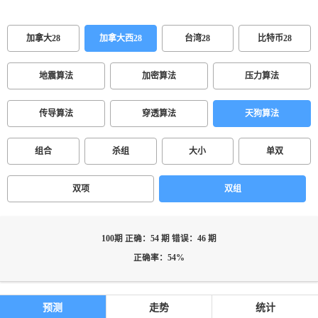
加拿大28
加拿大西28
台湾28
比特币28
地震算法
加密算法
压力算法
传导算法
穿透算法
天狗算法
组合
杀组
大小
单双
双项
双组
100期 正确：54 期 错误：46 期
正确率：54%
预测
走势
统计