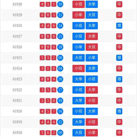
61930
4
5
1
10
小双
大单
中
61929
0
8
3
11
小单
大双
中
61928
4
4
6
14
小双
大单
错
61927
9
6
6
21
小双
大单
中
61926
9
9
0
18
小单
大双
中
61925
1
3
2
06
大双
小单
错
61924
3
1
0
04
小双
大单
中
61923
8
8
4
20
大单
小双
错
61922
3
5
9
17
小双
大单
中
61921
5
5
0
10
大单
小双
中
61920
4
5
7
16
小双
大单
错
61919
4
4
4
12
大单
小双
中
61918
1
6
2
09
大双
小单
中