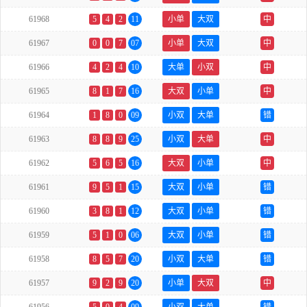
61968
5
4
2
11
小单
大双
中
61967
0
0
7
07
小单
大双
中
61966
4
2
4
10
大单
小双
中
61965
8
1
7
16
大双
小单
中
61964
1
8
0
09
小双
大单
错
61963
8
8
9
25
小双
大单
中
61962
5
6
5
16
大双
小单
中
61961
9
5
1
15
大双
小单
错
61960
3
8
1
12
大双
小单
错
61959
5
1
0
06
大双
小单
错
61958
8
5
7
20
小双
大单
错
61957
9
2
9
20
小单
大双
中