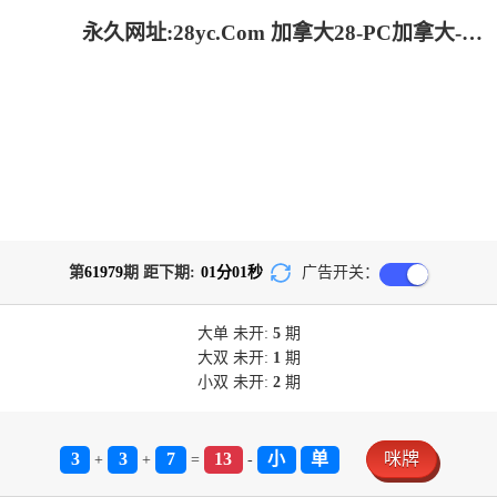
永久网址:28yc.Com 加拿大28-PC加拿大-加拿大pc预测结果走势|加拿大28预测开奖官网咪牌|飞飞28加拿大在线预测
第
61979
期 距下期:
01
分
01
秒
广告开关：
大单
未开:
5
期
大双
未开:
1
期
小双
未开:
2
期
3
3
7
13
小
单
咪牌
+
+
=
-