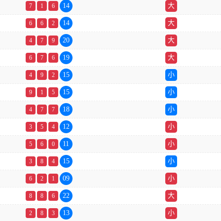
14
大
7
1
6
14
大
6
6
2
20
大
4
7
9
19
大
6
7
6
15
小
4
9
2
15
小
9
1
5
18
小
4
7
7
12
小
3
5
4
11
小
5
6
0
15
小
3
8
4
09
小
6
2
1
22
大
8
8
6
13
小
2
8
3