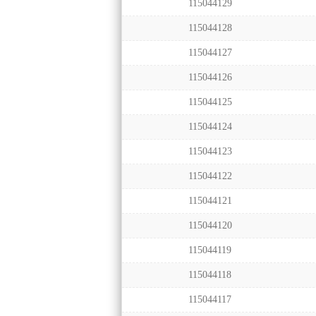
115044129
115044128
115044127
115044126
115044125
115044124
115044123
115044122
115044121
115044120
115044119
115044118
115044117