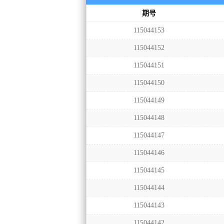
期号
115044153
115044152
115044151
115044150
115044149
115044148
115044147
115044146
115044145
115044144
115044143
115044142