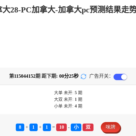
第
115044152
期 距下期:
00
分
25
秒
广告开关：
大单
未开:
5
期
大双
未开:
1
期
小单
未开:
4
期
8
+
1
+
1
=
10
-
小
双
咪牌