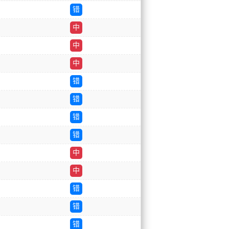
错
中
中
中
错
错
错
错
中
中
错
错
错