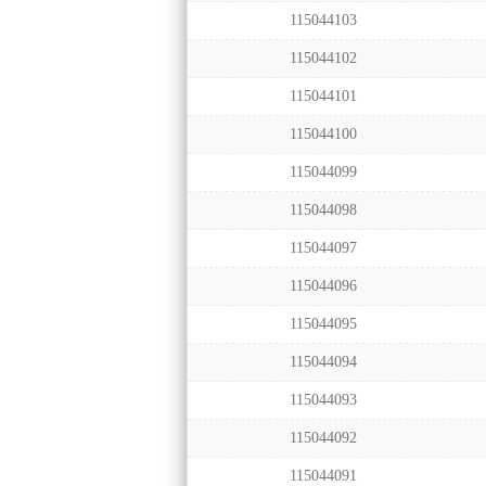
115044103
115044102
115044101
115044100
115044099
115044098
115044097
115044096
115044095
115044094
115044093
115044092
115044091