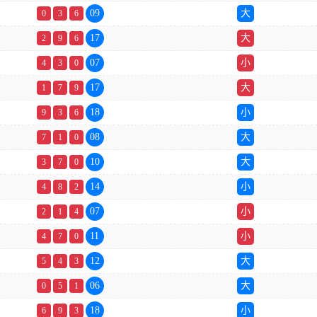
09
大
0
3
6
17
大
2
9
6
07
小
4
3
0
17
大
1
7
9
18
小
9
3
6
08
大
7
1
0
10
大
3
7
0
14
小
4
8
2
07
小
2
1
4
11
小
4
7
0
12
大
5
4
3
06
大
0
5
1
18
小
6
9
3