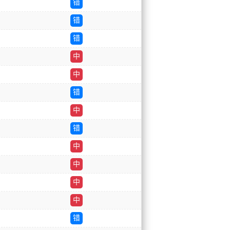
错
错
错
中
中
错
中
错
中
中
中
中
错