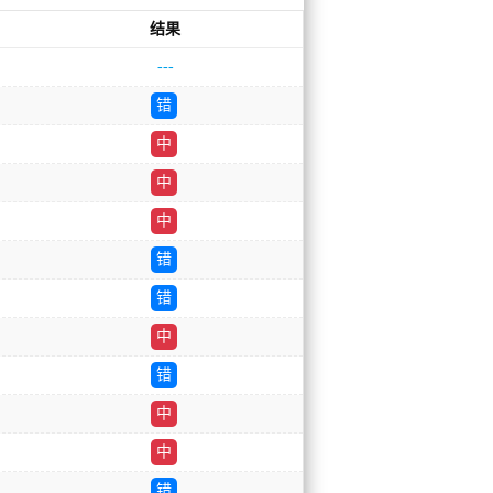
结果
---
错
中
中
中
错
错
中
错
中
中
错