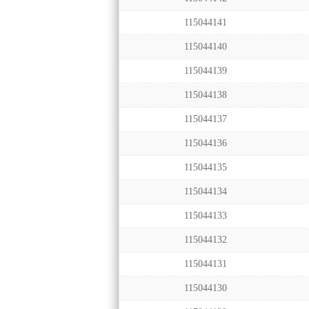
115044141
115044140
115044139
115044138
115044137
115044136
115044135
115044134
115044133
115044132
115044131
115044130