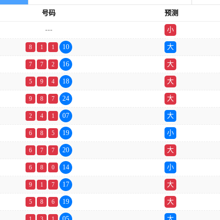
号码
预测
---
小
双
10
大
8
1
1
16
大
7
7
2
18
大
5
9
4
24
大
9
8
7
07
大
2
4
1
19
小
6
8
5
20
大
6
7
7
14
小
6
8
0
17
大
9
1
7
19
大
5
8
6
05
大
1
3
1