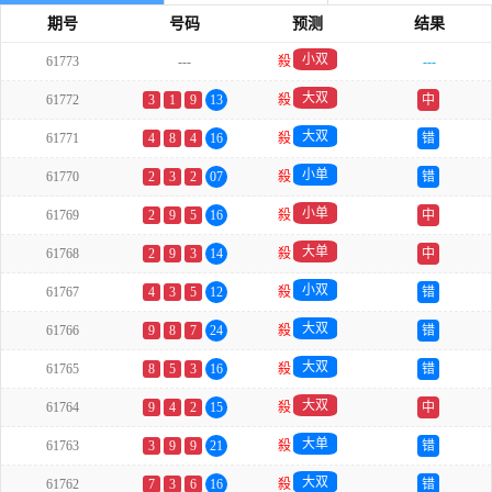
期号
号码
预测
结果
小双
61773
---
殺
---
大双
61772
3
1
9
13
殺
中
大双
61771
4
8
4
16
殺
错
小单
61770
2
3
2
07
殺
错
小单
61769
2
9
5
16
殺
中
大单
61768
2
9
3
14
殺
中
小双
61767
4
3
5
12
殺
错
大双
61766
9
8
7
24
殺
错
大双
61765
8
5
3
16
殺
错
大双
61764
9
4
2
15
殺
中
大单
61763
3
9
9
21
殺
错
大双
61762
7
3
6
16
殺
错