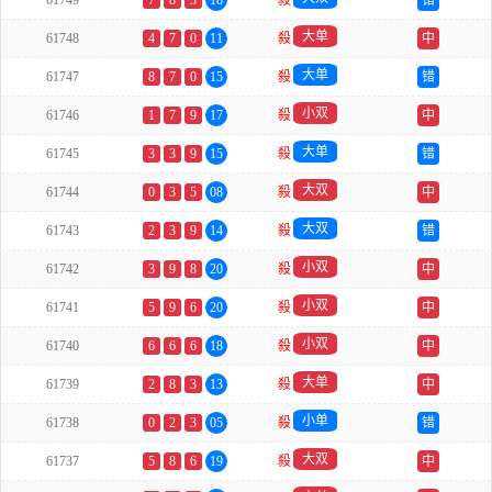
61749
7
8
3
18
殺
错
大单
61748
4
7
0
11
殺
中
大单
61747
8
7
0
15
殺
错
小双
61746
1
7
9
17
殺
中
大单
61745
3
3
9
15
殺
错
大双
61744
0
3
5
08
殺
中
大双
61743
2
3
9
14
殺
错
小双
61742
3
9
8
20
殺
中
小双
61741
5
9
6
20
殺
中
小双
61740
6
6
6
18
殺
中
大单
61739
2
8
3
13
殺
中
小单
61738
0
2
3
05
殺
错
大双
61737
5
8
6
19
殺
中