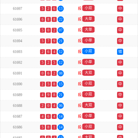
小双
61697
5
2
6
13
殺
中
大单
61696
6
8
8
22
殺
中
大单
61695
5
0
2
07
殺
中
小单
61694
5
7
9
21
殺
中
小双
61693
2
6
4
12
殺
错
小单
61692
5
2
5
12
殺
中
大双
61691
0
6
2
08
殺
中
小双
61690
2
5
8
15
殺
中
小双
61689
4
9
8
21
殺
中
大双
61688
2
0
4
06
殺
中
小单
61687
4
6
4
14
殺
中
小双
61686
5
8
1
14
殺
中
大双