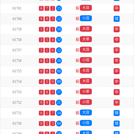
大双
61761
6
7
2
15
殺
中
小双
61760
9
0
3
12
殺
错
大双
61759
5
4
1
10
殺
中
大单
61758
3
5
4
12
殺
中
大双
61757
5
1
6
12
殺
中
小双
61756
6
5
7
18
殺
中
大双
61755
0
0
0
00
殺
中
大双
61754
4
5
0
09
殺
中
小单
61753
6
8
3
17
殺
中
小双
61752
9
9
3
21
殺
中
大双
61751
6
1
7
14
殺
错
小双
61750
0
1
3
04
殺
错
大双