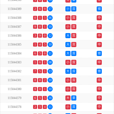
115044390
3
6
7
16
大
单
中
115044389
2
6
9
17
小
双
错
115044388
0
1
5
06
小
双
中
115044387
9
0
1
10
小
双
中
115044386
3
9
0
12
大
双
中
115044385
1
4
5
10
大
双
中
115044384
6
5
0
11
大
双
错
115044383
1
6
1
08
小
双
中
115044382
7
5
1
13
大
双
错
115044381
8
0
2
10
小
双
中
115044380
9
0
1
10
小
双
中
115044379
6
5
5
16
大
单
中
115044378
2
5
4
11
小
双
中