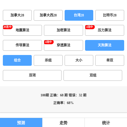
加拿大28
加拿大西28
台湾28
比特币28
地震算法
加密算法
压力算法
传导算法
穿透算法
天狗算法
组合
杀组
大小
单双
双项
双组
100期 正确：68 期 错误：32 期
正确率：68%
预测
走势
统计