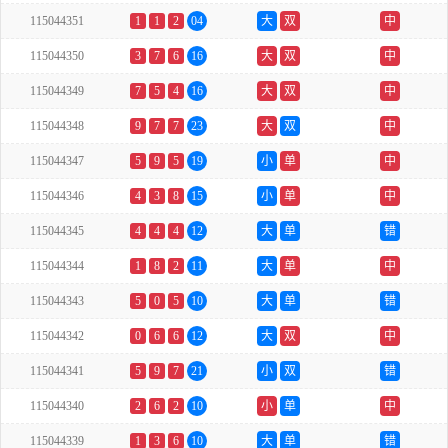
115044351
1
1
2
04
大
双
中
115044350
3
7
6
16
大
双
中
115044349
7
5
4
16
大
双
中
115044348
9
7
7
23
大
双
中
115044347
5
9
5
19
小
单
中
115044346
4
3
8
15
小
单
中
115044345
4
4
4
12
大
单
错
115044344
1
8
2
11
大
单
中
115044343
5
0
5
10
大
单
错
115044342
0
6
6
12
大
双
中
115044341
5
9
7
21
小
双
错
115044340
2
6
2
10
小
单
中
115044339
1
3
6
10
大
单
错