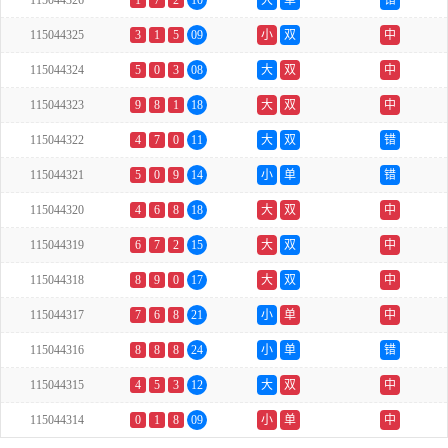
115044326
1
7
2
10
大
单
错
115044325
3
1
5
09
小
双
中
115044324
5
0
3
08
大
双
中
115044323
9
8
1
18
大
双
中
115044322
4
7
0
11
大
双
错
115044321
5
0
9
14
小
单
错
115044320
4
6
8
18
大
双
中
115044319
6
7
2
15
大
双
中
115044318
8
9
0
17
大
双
中
115044317
7
6
8
21
小
单
中
115044316
8
8
8
24
小
单
错
115044315
4
5
3
12
大
双
中
115044314
0
1
8
09
小
单
中