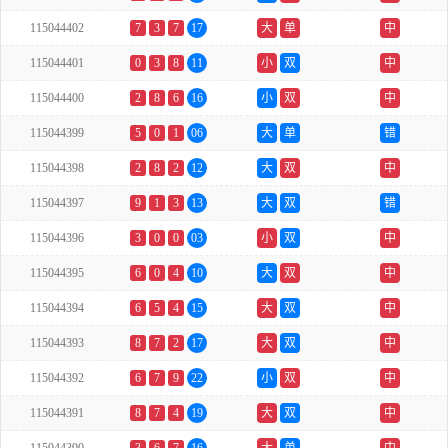
115044402
7
3
7
17
大
单
中
115044401
0
3
8
11
小
双
中
115044400
2
8
6
16
小
双
中
115044399
5
0
1
06
大
单
错
115044398
2
8
2
12
大
双
中
115044397
9
1
3
13
大
双
错
115044396
3
0
0
03
小
双
中
115044395
6
0
4
10
大
双
中
115044394
6
5
4
15
大
双
中
115044393
8
7
2
17
大
双
中
115044392
6
7
9
22
小
双
中
115044391
8
7
4
19
大
双
中