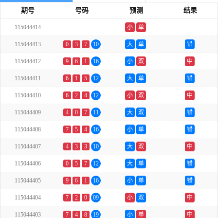
期号
号码
预测
结果
115044414
---
小
单
---
115044413
0
3
7
10
大
单
错
115044412
9
6
1
16
小
双
中
115044411
6
1
5
12
大
单
错
115044410
6
2
4
12
小
双
中
115044409
4
0
7
11
大
双
错
115044408
7
5
4
16
小
单
错
115044407
4
3
3
10
大
双
中
115044406
0
5
7
12
大
单
错
115044405
9
6
1
16
小
单
错
115044404
7
2
0
09
小
双
中
115044403
7
4
8
19
小
单
中