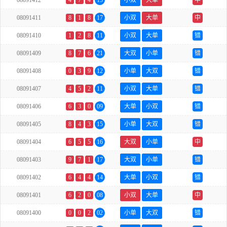
08091412
4
7
4
15
小双
大单
中
08091411
8
1
8
17
小双
大单
中
08091410
1
2
8
11
小双
大单
错
08091409
8
7
6
21
大双
小单
错
08091408
0
3
9
12
小单
大双
错
08091407
4
5
2
11
小双
大单
错
08091406
6
3
0
09
大单
小双
错
08091405
8
4
3
15
小单
大双
错
08091404
6
5
5
16
大双
小单
中
08091403
9
7
1
17
大双
小单
错
08091402
6
4
4
14
大单
小双
错
08091401
6
2
0
08
小双
大单
中
08091400
0
0
2
02
小单
大双
错