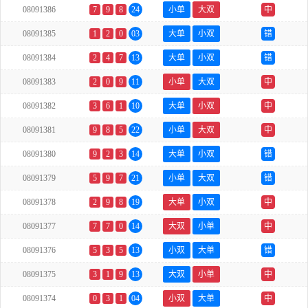
08091386
7
9
8
24
小单
大双
中
08091385
1
2
0
03
大单
小双
错
08091384
2
4
7
13
大单
小双
错
08091383
2
0
9
11
小单
大双
中
08091382
3
6
1
10
大单
小双
中
08091381
9
8
5
22
小单
大双
中
08091380
9
2
3
14
大单
小双
错
08091379
5
9
7
21
小单
大双
错
08091378
2
9
8
19
大单
小双
中
08091377
7
7
0
14
大双
小单
中
08091376
5
3
5
13
小双
大单
错
08091375
3
1
9
13
大双
小单
中
08091374
0
3
1
04
小双
大单
中