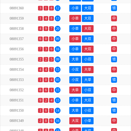
08091360
3
1
8
12
小单
大双
错
08091359
1
4
8
13
小单
大双
中
08091358
4
9
7
20
小单
大双
中
08091357
6
0
3
09
小单
大双
中
08091356
7
3
6
16
小单
大双
中
08091355
2
2
5
09
大单
小双
错
08091354
4
4
7
15
小双
大单
中
08091353
1
0
4
05
小双
大单
错
08091352
8
6
1
15
大单
小双
中
08091351
9
2
4
15
小单
大双
错
08091350
1
6
7
14
大单
小双
错
08091349
2
8
6
16
大双
小单
中