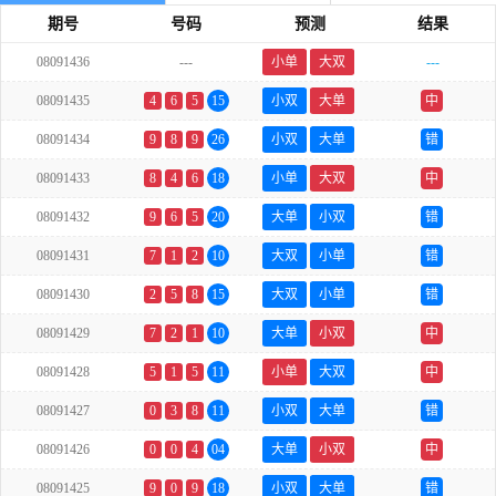
期号
号码
预测
结果
08091436
---
小单
大双
---
08091435
4
6
5
15
小双
大单
中
08091434
9
8
9
26
小双
大单
错
08091433
8
4
6
18
小单
大双
中
08091432
9
6
5
20
大单
小双
错
08091431
7
1
2
10
大双
小单
错
08091430
2
5
8
15
大双
小单
错
08091429
7
2
1
10
大单
小双
中
08091428
5
1
5
11
小单
大双
中
08091427
0
3
8
11
小双
大单
错
08091426
0
0
4
04
大单
小双
中
08091425
9
0
9
18
小双
大单
错